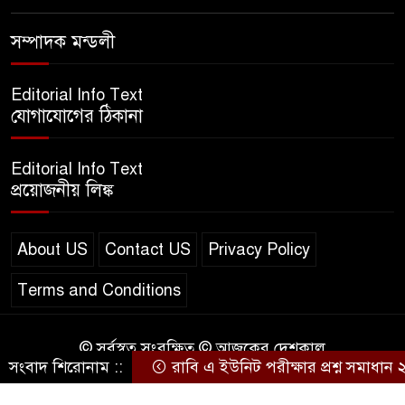
এসএসসি ইংরেজি ২য় পত্র প্রশ্ন
৮
সম্পাদক মন্ডলী
২০২৫ | SSC English‌ 2nd
paper Question
Editorial Info Text
ন্যাশনাল ইউনিভার্সিটি নোটিশ |
যোগাযোগের ঠিকানা
৯
National University Notice
board
Editorial Info Text
প্রয়োজনীয় লিঙ্ক
জান্নাত তোহার ভাইরাল ভিডিও |
১০
Jannat Toha Video viral
About US
Contact US
Privacy Policy
Terms and Conditions
© সর্বস্বত্ব সংরক্ষিত © আজকের দেশকাল
সংবাদ শিরোনাম ::
রাবি এ ইউনিট পরীক্ষার প্রশ্ন সমাধান
Design & Developed by
BD IT HOST