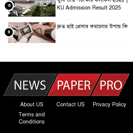
খুবি ভর্তি পরীক্ষার ফলাফল ২০২৫ |
৩
KU Admission Result 2025
দ্রুত হাই প্রেসার কমানোর উপায় কি
৪
আজকের দাখিল পরীক্ষার প্রশ্ন
৫
২০২৫ | Today Dakhil Exam
Question
খুবি সি ইউনিট ভর্তি পরীক্ষার প্রশ্ন
৬
২০২৫ | KU C Unit Admission
Question
About US
Contact US
Privacy Policy
দাখিল গণিত পরীক্ষার প্রশ্ন ২০২৫
Terms and
৭
Conditions