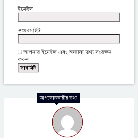
ইমেইল
ওয়েবসাইট
আপনার ইমেইল এবং অন্যান্য তথ্য সংরক্ষন
করুন
আপলোডকারীর তথ্য