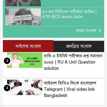
৪৭ তম বিসিএস পরীক্ষার তারিখ |
47th BCS exam date
আরো সংবাদ
সর্বশেষ সংবাদ
জনপ্রিয় সংবাদ
রাবি এ ইউনিট পরীক্ষার প্রশ্ন সমাধান
১
২০২৫ | RU A Unit Question
solution
ভাইরাল ভিডিও লিংক বাংলাদেশ
২
Telegram | Viral video link
Bangladesh