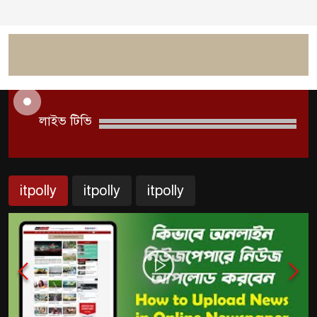
লাইভ টিভি
itpolly
itpolly
itpolly