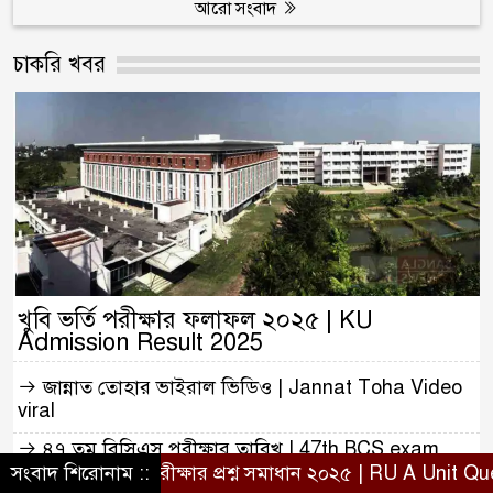
আরো সংবাদ
চাকরি খবর
খুবি ভর্তি পরীক্ষার ফলাফল ২০২৫ | KU
Admission Result 2025
জান্নাত তোহার ভাইরাল ভিডিও | Jannat Toha Video
viral
৪৭ তম বিসিএস পরীক্ষার তারিখ | 47th BCS exam
date
 পরীক্ষার প্রশ্ন সমাধান ২০২৫ | RU A Unit Question solution
সংবাদ শিরোনাম ::