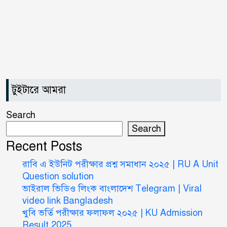
৭
এসএসসি ইংরেজি ২য় পত্র প্রশ্ন ২০২৫
৮
| SSC English‌ 2nd paper
Question
টুইটারে আমরা
ন্যাশনাল ইউনিভার্সিটি নোটিশ |
৯
National University Notice
Search
board
Search
Recent Posts
জান্নাত তোহার ভাইরাল ভিডিও |
রাবি এ ইউনিট পরীক্ষার প্রশ্ন সমাধান ২০২৫ | RU A Unit
১০
Jannat Toha Video viral
Question solution
ভাইরাল ভিডিও লিংক বাংলাদেশ Telegram | Viral
video link Bangladesh
খুবি ভর্তি পরীক্ষার ফলাফল ২০২৫ | KU Admission
Result 2025