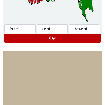
খুঁজুন