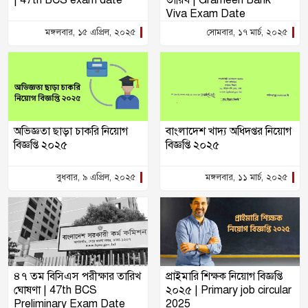
| 47th BCS exam date
তারিখ | Grameen Bank
Viva Exam Date
মঙ্গলবার, ১৫ এপ্রিল, ২০২৫
সোমবার, ১৭ মার্চ, ২০২৫
অভিজ্ঞতা ছাড়া চাকরি নিয়োগ
বাংলাদেশ খাদ্য অধিদপ্তর নিয়োগ
বিজ্ঞপ্তি ২০২৫
বিজ্ঞপ্তি ২০২৫
বুধবার, ৯ এপ্রিল, ২০২৫
মঙ্গলবার, ১১ মার্চ, ২০২৫
৪৭ তম বিসিএস পরীক্ষার তারিখ
প্রাইমারি শিক্ষক নিয়োগ বিজ্ঞপ্তি
ঘোষণা | 47th BCS
২০২৫ | Primary job circular
Preliminary Exam Date
2025