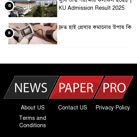
খুবি ভর্তি পরীক্ষার ফলাফল ২০২৫ |
৩
KU Admission Result 2025
দ্রুত হাই প্রেসার কমানোর উপায় কি
৪
আজকের দাখিল পরীক্ষার প্রশ্ন
৫
২০২৫ | Today Dakhil Exam
Question
খুবি সি ইউনিট ভর্তি পরীক্ষার প্রশ্ন
৬
২০২৫ | KU C Unit Admission
Question
About US
Contact US
Privacy Policy
দাখিল গণিত পরীক্ষার প্রশ্ন ২০২৫
Terms and
৭
Conditions