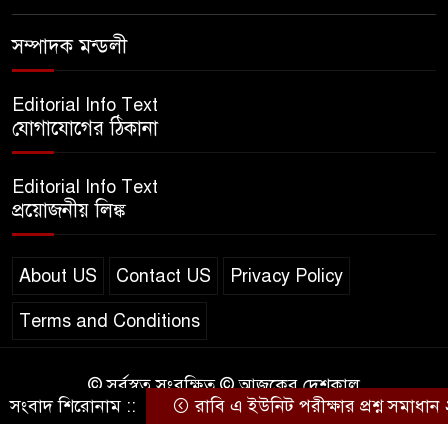
এসএসসি ইংরেজি ২য় পত্র প্রশ্ন
৮
সম্পাদক মন্ডলী
২০২৫ | SSC English‌ 2nd
paper Question
Editorial Info Text
ন্যাশনাল ইউনিভার্সিটি নোটিশ |
যোগাযোগের ঠিকানা
৯
National University Notice
board
Editorial Info Text
প্রয়োজনীয় লিঙ্ক
জান্নাত তোহার ভাইরাল ভিডিও |
১০
Jannat Toha Video viral
About US
Contact US
Privacy Policy
Terms and Conditions
© সর্বস্বত্ব সংরক্ষিত © আজকের দেশকাল
সংবাদ শিরোনাম ::
রাবি এ ইউনিট পরীক্ষার প্রশ্ন সমাধান
Design & Developed by
BD IT HOST