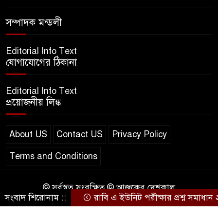
এসএসসি ইংরেজি ২য় পত্র প্রশ্ন
৮
সম্পাদক মন্ডলী
২০২৫ | SSC English‌ 2nd
paper Question
Editorial Info Text
ন্যাশনাল ইউনিভার্সিটি নোটিশ |
যোগাযোগের ঠিকানা
৯
National University Notice
board
Editorial Info Text
প্রয়োজনীয় লিঙ্ক
জান্নাত তোহার ভাইরাল ভিডিও |
১০
Jannat Toha Video viral
About US
Contact US
Privacy Policy
Terms and Conditions
© সর্বস্বত্ব সংরক্ষিত © আজকের দেশকাল
সংবাদ শিরোনাম ::
রাবি এ ইউনিট পরীক্ষার প্রশ্ন সমাধান
Design & Developed by
BD IT HOST