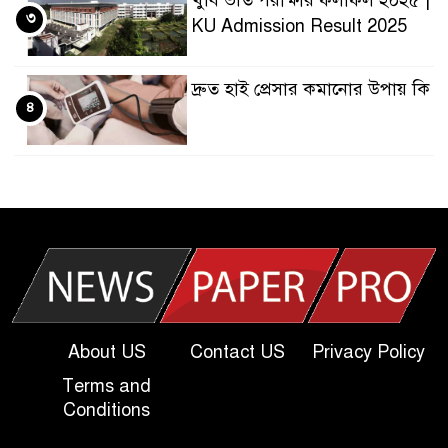
খুবি ভর্তি পরীক্ষার ফলাফল ২০২৫ |
৩
KU Admission Result 2025
দ্রুত হাই প্রেসার কমানোর উপায় কি
৪
আজকের দাখিল পরীক্ষার প্রশ্ন
৫
২০২৫ | Today Dakhil Exam
Question
খুবি সি ইউনিট ভর্তি পরীক্ষার প্রশ্ন
৬
২০২৫ | KU C Unit Admission
Question
About US
Contact US
Privacy Policy
দাখিল গণিত পরীক্ষার প্রশ্ন ২০২৫
Terms and
৭
Conditions