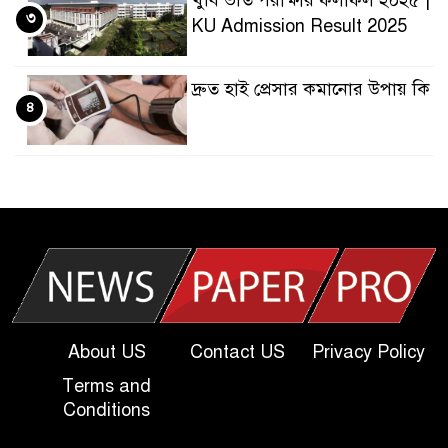
খুবি ভর্তি পরীক্ষার ফলাফল ২০২৫ |
৩
KU Admission Result 2025
দ্রুত হাই প্রেসার কমানোর উপায় কি
৪
আজকের দাখিল পরীক্ষার প্রশ্ন
৫
২০২৫ | Today Dakhil Exam
Question
খুবি সি ইউনিট ভর্তি পরীক্ষার প্রশ্ন
৬
২০২৫ | KU C Unit Admission
Question
About US
Contact US
Privacy Policy
দাখিল গণিত পরীক্ষার প্রশ্ন ২০২৫
Terms and
৭
Conditions