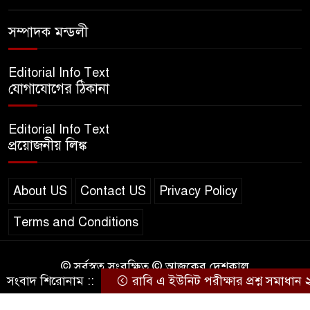
এসএসসি ইংরেজি ২য় পত্র প্রশ্ন
৮
সম্পাদক মন্ডলী
২০২৫ | SSC English‌ 2nd
paper Question
Editorial Info Text
ন্যাশনাল ইউনিভার্সিটি নোটিশ |
যোগাযোগের ঠিকানা
৯
National University Notice
board
Editorial Info Text
প্রয়োজনীয় লিঙ্ক
জান্নাত তোহার ভাইরাল ভিডিও |
১০
Jannat Toha Video viral
About US
Contact US
Privacy Policy
Terms and Conditions
© সর্বস্বত্ব সংরক্ষিত © আজকের দেশকাল
সংবাদ শিরোনাম ::
রাবি এ ইউনিট পরীক্ষার প্রশ্ন সমাধান
Design & Developed by
BD IT HOST