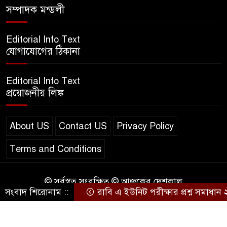
৮
সম্পাদক মন্ডলী
২০২৫ | SSC English‌ 2nd
paper Question
Editorial Info Text
ন্যাশনাল ইউনিভার্সিটি নোটিশ |
যোগাযোগের ঠিকানা
৯
National University Notice
board
Editorial Info Text
প্রয়োজনীয় লিঙ্ক
জান্নাত তোহার ভাইরাল ভিডিও |
১০
Jannat Toha Video viral
About US
Contact US
Privacy Policy
Terms and Conditions
© সর্বস্বত্ব সংরক্ষিত © আজকের দেশকাল
সংবাদ শিরোনাম ::
রাবি এ ইউনিট পরীক্ষার প্রশ্ন সমাধান
Design & Developed by
BD IT HOST