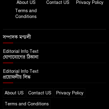
About US
Contact US
Privacy Policy
Terms and
দাখিল গণিত পরীক্ষার প্রশ্ন ২০২৫
Conditions
এসএসসি ইংরেজি ২য় পত্র প্রশ্ন
সম্পাদক মন্ডলী
২০২৫ | SSC English‌ 2nd
paper Question
Editorial Info Text
যোগাযোগের ঠিকানা
ন্যাশনাল ইউনিভার্সিটি নোটিশ |
National University Notice
Editorial Info Text
board
প্রয়োজনীয় লিঙ্ক
জান্নাত তোহার ভাইরাল ভিডিও |
Jannat Toha Video viral
About US
Contact US
Privacy Policy
Terms and Conditions