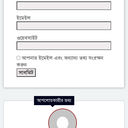
ইমেইল
ওয়েবসাইট
আপনার ইমেইল এবং অন্যান্য তথ্য সংরক্ষন
করুন
আপলোডকারীর তথ্য