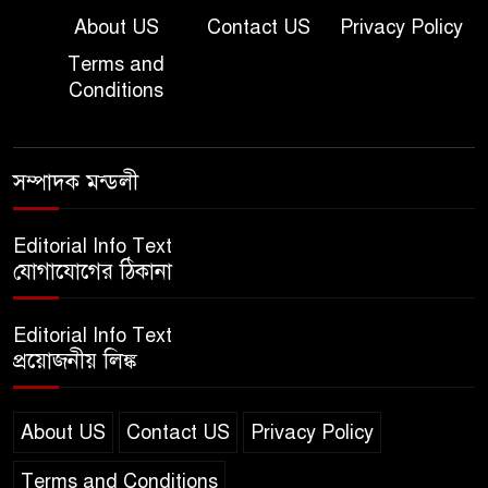
Question
About US
Contact US
Privacy Policy
Terms and
দাখিল গণিত পরীক্ষার প্রশ্ন ২০২৫
Conditions
এসএসসি ইংরেজি ২য় পত্র প্রশ্ন
সম্পাদক মন্ডলী
২০২৫ | SSC English‌ 2nd
paper Question
Editorial Info Text
যোগাযোগের ঠিকানা
ন্যাশনাল ইউনিভার্সিটি নোটিশ |
National University Notice
Editorial Info Text
board
প্রয়োজনীয় লিঙ্ক
জান্নাত তোহার ভাইরাল ভিডিও |
Jannat Toha Video viral
About US
Contact US
Privacy Policy
Terms and Conditions