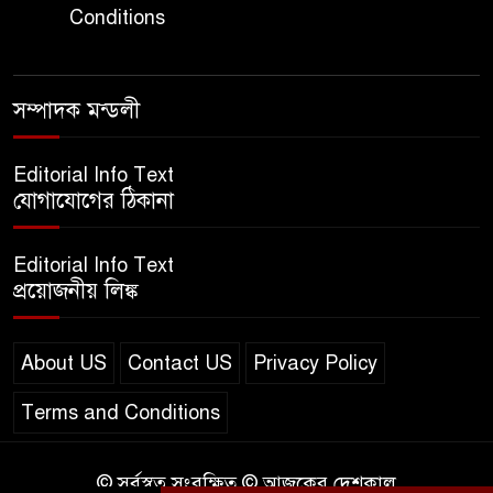
Conditions
এসএসসি ইংরেজি ২য় পত্র প্রশ্ন
সম্পাদক মন্ডলী
২০২৫ | SSC English‌ 2nd
paper Question
Editorial Info Text
যোগাযোগের ঠিকানা
ন্যাশনাল ইউনিভার্সিটি নোটিশ |
National University Notice
Editorial Info Text
board
প্রয়োজনীয় লিঙ্ক
জান্নাত তোহার ভাইরাল ভিডিও |
Jannat Toha Video viral
About US
Contact US
Privacy Policy
Terms and Conditions
© সর্বস্বত্ব সংরক্ষিত © আজকের দেশকাল