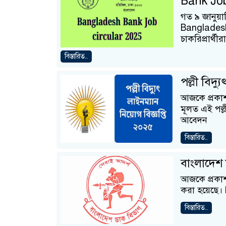
Bank Job
গত ৯ জানুয়া
Bangladesh
চাকরিপ্রার্থীরা
বিস্তারিত..
পল্লী বিদ্
আজকে প্রকাশ 
মূলত এই পল্লী
আবেদন
বিস্তারিত..
বাংলাদেশ 
আজকে প্রকাশ 
করা হয়েছে।
বিস্তারিত..