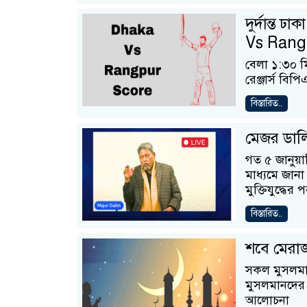
দুর্দান্ত 
Vs Rang
বেলা ১:৩০ মিন
রেঞ্জার্স ব
বিস্তারিত..
মেজর ডাল
গত ৫ জানুয়
মাধ্যমে জানা
মুক্তিযুদ্ধের 
বিস্তারিত..
শবে মেরা
সকল মুসলমা
মুসলমানদের 
আলোচনা