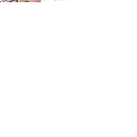
৪
উপায় কি
আজকের দাখিল পরীক্ষার
৫
প্রশ্ন ২০২৫ | Today
Dakhil Exam Question
খুবি সি ইউনিট ভর্তি
৬
পরীক্ষার প্রশ্ন ২০২৫ | KU C
Unit Admission
uestion
দাখিল গণিত পরীক্ষার প্রশ্ন
৭
২০২৫
এসএসসি ইংরেজি ২য় পত্র