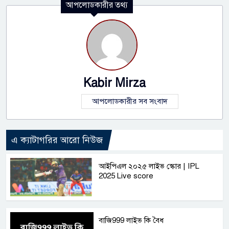
আপলোডকারীর তথ্য
Kabir Mirza
আপলোডকারীর সব সংবাদ
এ ক্যাটাগরির আরো নিউজ
আইপিএল ২০২৫ লাইভ স্কোর | IPL
2025 Live score
বাজি999 লাইভ কি বৈধ