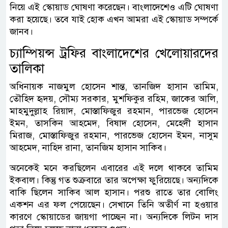
নিয়ে এই স্কোয়াড ঘোষণা করেছেন। বাংলাদেশেও এটি ঘোষণা
করা হয়েছে। তবে যাই হোক এখন আমরা এই স্কোয়াড সম্পর্কে
জানব।
চ্যাম্পিয়ন্স ট্রফির বাংলাদেশের খেলোয়ারদের
তালিকা
অধিনায়ক নাজমুল হোসেন শান্ত, তানজিদ হাসান তামিম,
তৌহিদ হৃদয়, সৌম্য সরকার, মুশফিকুর রহিম, জাকের আলি,
মাহমুদুল্লাহ রিয়াদ, মোস্তাফিজুর রহমান, পারভেজ হোসেন
ইমন, তাসকিন আহমেদ, বিষাদ হোসেন, মেহেদী হাসান
মিরাজ, মোস্তাফিজুর রহমান, পারভেজ হোসেন ইমন, নাসুম
আহমেদ, নাহিদ রানা, তানজিম হাসান সাকিব।
অনেকেই মনে করছিলেন এবারের এই দলে থাকবে তামিম
ইকবাল। কিন্তু গত শুক্রবারে তার অপেক্ষা ফুরিয়েছে। অন্যদিকে
বাকি ছিলেন সাকিব আল হাসান। পরশু রাতে তার বোলিং
একশন এর ফল পেয়েছেন। সেখানে তিনি অতীর্ণ না হওয়ার
কারণে স্কোয়াডের জায়গা পাচ্ছেন না। অন্যদিকে লিটন দাস