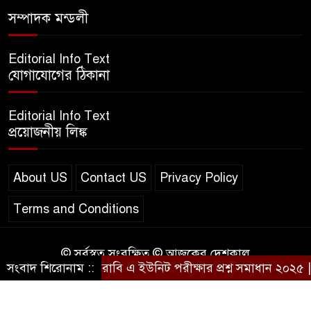
এসএসসি ইংরেজি ২য় পত্র প্রশ্ন
সম্পাদক মন্ডলী
২০২৫ | SSC English‌ 2nd
paper Question
Editorial Info Text
যোগাযোগের ঠিকানা
ন্যাশনাল ইউনিভার্সিটি নোটিশ |
National University Notice
Editorial Info Text
board
প্রয়োজনীয় লিঙ্ক
জান্নাত তোহার ভাইরাল ভিডিও |
Jannat Toha Video viral
About US
Contact US
Privacy Policy
Terms and Conditions
© সর্বস্বত্ব সংরক্ষিত © আজকের দেশকাল
সংবাদ শিরোনাম ::
রাবি এ ইউনিট পরীক্ষার প্রশ্ন সমাধান ২০২৫ | 
Design & Developed by
BD IT HOST