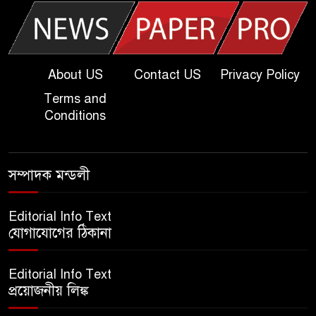
খুবি সি ইউনিট ভর্তি পরীক্ষার প্রশ্ন
২০২৫ | KU C Unit Admission
Question
About US
Contact US
Privacy Policy
Terms and
দাখিল গণিত পরীক্ষার প্রশ্ন ২০২৫
Conditions
এসএসসি ইংরেজি ২য় পত্র প্রশ্ন
সম্পাদক মন্ডলী
২০২৫ | SSC English‌ 2nd
paper Question
Editorial Info Text
যোগাযোগের ঠিকানা
ন্যাশনাল ইউনিভার্সিটি নোটিশ |
National University Notice
Editorial Info Text
board
প্রয়োজনীয় লিঙ্ক
জান্নাত তোহার ভাইরাল ভিডিও |