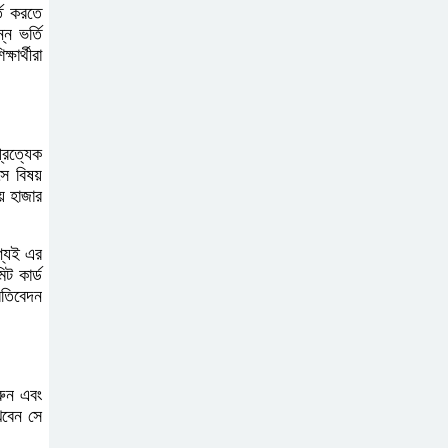
তি করতে
ন ভর্তি
দাখিল গণিত পরীক্ষার
ার্থীরা
প্রশ্ন ২০২৫
এসএসসি ইংরেজি ২য়
্রত্যেক
পত্র প্রশ্ন ২০২৫ |
ে বিষয়
় হাজার
SSC English‌ 2nd
paper Question
শ্যই এর
িট কার্ড
ন্যাশনাল ইউনিভার্সিটি
রতিবেদন
নোটিশ | National
University Notice
board
রুন এবং
খবেন সে
জান্নাত তোহার ভাইরাল