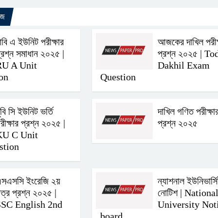
উজ
াবি এ ইউনিট পরীক্ষার
আজকের দাখিল পরীক্
্রশ্ন সমাধান ২০২৫ |
প্রশ্ন ২০২৫ | To
RU A Unit
Dakhil Exam
ion
Question
ুবি সি ইউনিট ভর্তি
দাখিল গণিত পরীক্ষা
রীক্ষার প্রশ্ন ২০২৫ |
প্রশ্ন ২০২৫
KU C Unit
stion
সএসসি ইংরেজি ২য়
ন্যাশনাল ইউনিভার্সি
ত্র প্রশ্ন ২০২৫ |
নোটিশ | Nationa
SC English‌ 2nd
University Not
board