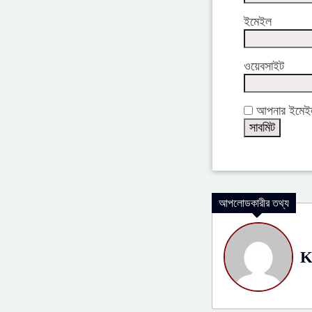
ইমেইল
ওয়েবসাইট
আপনার ইমেইল 
আপলোডকারীর তথ্য
K