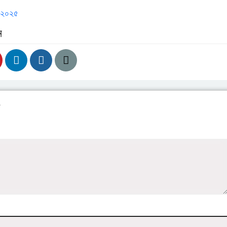
্ট ২০২৫
ন
য