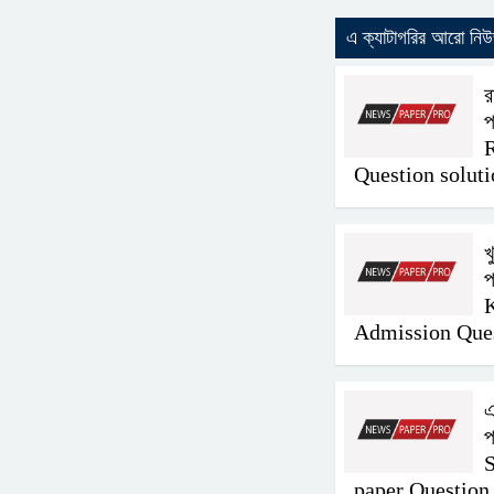
এ ক্যাটাগরির আরো নি
র
প
Question solut
খ
প
Admission Que
এ
প
S
paper Question