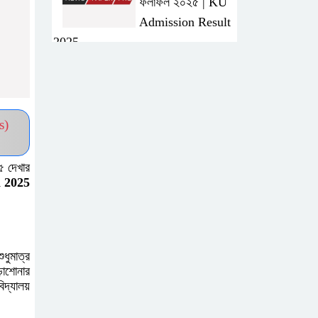
ফলাফল ২০২৫ | KU
Admission Result
2025
দ্রুত হাই প্রেসার
কমানোর উপায় কি
s)
আজকের দাখিল পরীক্ষার
২৫ দেখার
প্রশ্ন ২০২৫ | Today
 2025
Dakhil Exam
Question
খুবি সি ইউনিট ভর্তি
ধুমাত্র
পরীক্ষার প্রশ্ন ২০২৫ |
ড়াশোনার
দ্যালয়
KU C Unit
Admission Question