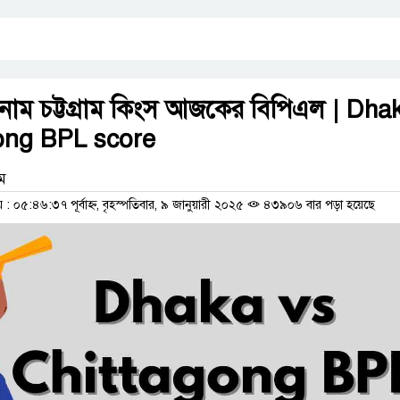
কা বনাম চট্টগ্রাম কিংস আজকের বিপিএল | Dha
ong BPL score
াম
০৫:৪৬:৩৭ পূর্বাহ্ন, বৃহস্পতিবার, ৯ জানুয়ারী ২০২৫
৪৩৯০৬ বার পড়া হয়েছে