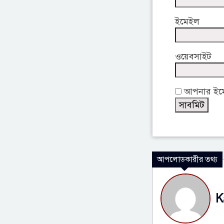
ইমেইল
ওয়েবসাইট
আপনার ইমেই
আপলোডকারীর তথ্য
K