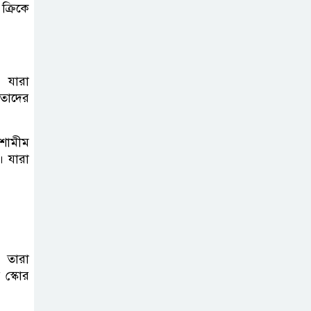
ক্রিকে
দাখিল গণিত
পরীক্ষার প্রশ্ন ২০২৫
। যারা
 তাদের
এসএসসি ইংরেজি
২য় পত্র প্রশ্ন ২০২৫ |
, শামীম
SSC English‌
। যারা
2nd paper Question
ন্যাশনাল
ইউনিভার্সিটি নোটিশ
| National
। তারা
University Notice board
 স্কোর
জান্নাত তোহার