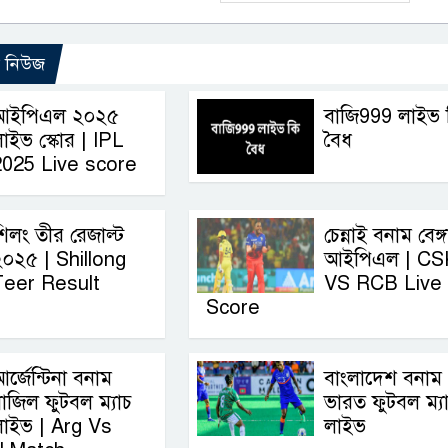
ো নিউজ
আইপিএল ২০২৫
বাজি999 লাইভ 
াইভ স্কোর | IPL
বৈধ
2025 Live score
িলং তীর রেজাল্ট
চেন্নাই বনাম বেঙ্গ
০২৫ | Shillong
আইপিএল | CS
Teer Result
VS RCB Live
Score
র্জেন্টিনা বনাম
বাংলাদেশ বনাম
্রাজিল ফুটবল ম্যাচ
ভারত ফুটবল ম্য
লাইভ | Arg Vs
লাইভ