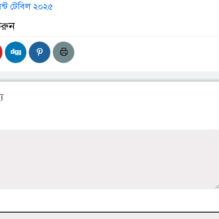
ন্ট টেবিল ২০২৫
করুন
য