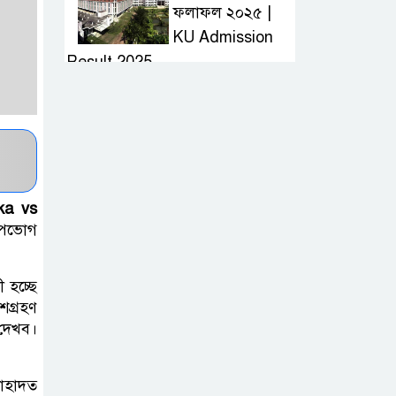
ফলাফল ২০২৫ |
KU Admission
Result 2025
দ্রুত হাই প্রেসার
কমানোর উপায় কি
আজকের দাখিল
ka vs
পরীক্ষার প্রশ্ন ২০২৫
উপভোগ
| Today Dakhil
Exam Question
 হচ্ছে
শগ্রহণ
খুবি সি ইউনিট ভর্তি
 দেখব।
পরীক্ষার প্রশ্ন ২০২৫
| KU C Unit
শাহাদত
Admission Question