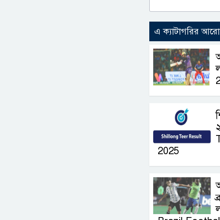
এ ক্যাটাগরির আর
ল
শ
২
2025
আ
ব