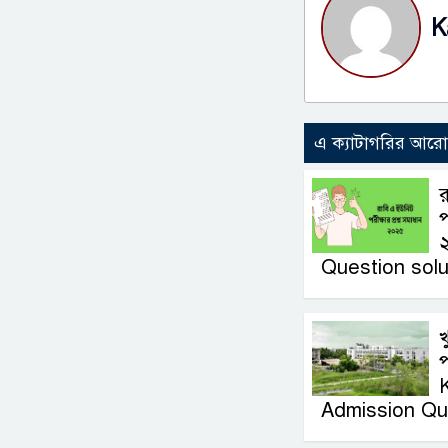
K
এ ক্যাটাগরির আর
র
প
Question solu
খ
প
Admission Qu