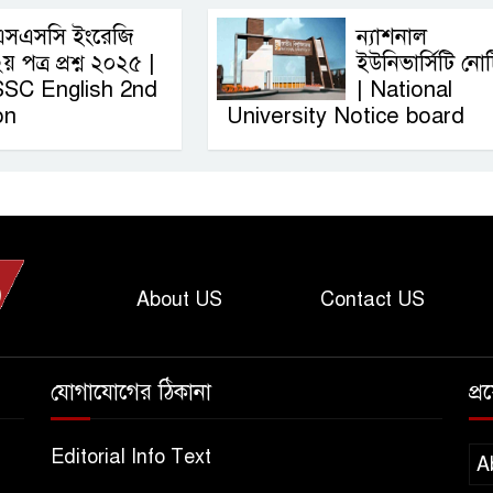
এসএসসি ইংরেজি
ন্যাশনাল
য় পত্র প্রশ্ন ২০২৫ |
ইউনিভার্সিটি নো
SSC English‌ 2nd
| National
on
University Notice board
About US
Contact US
যোগাযোগের ঠিকানা
প্
Editorial Info Text
A