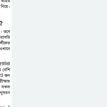
 আগ্রহ
নিয়ে।
দাখিল গণিত
পরীক্ষার প্রশ্ন ২০২৫
২৫
ে। তবে
এসএসসি ইংরেজি
সরাসরি
্থীদের
২য় পত্র প্রশ্ন ২০২৫ |
এখানে
SSC English‌
2nd paper Question
 ইউনিট
ন্যাশনাল
ে বেশি
 23 জন
ইউনিভার্সিটি নোটিশ
ক্ষায়
| National
 ঐ সকল
University Notice board
অনুসরণ
জান্নাত তোহার