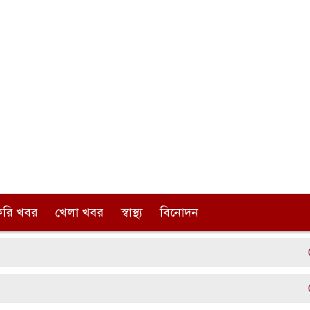
করি খবর
খেলা খবর
স্বাস্থ্য
বিনোদন
রাব
রাব