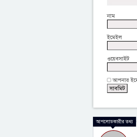
নাম
ইমেইল
ওয়েবসাইট
আপনার ইমেই
আপলোডকারীর তথ্য