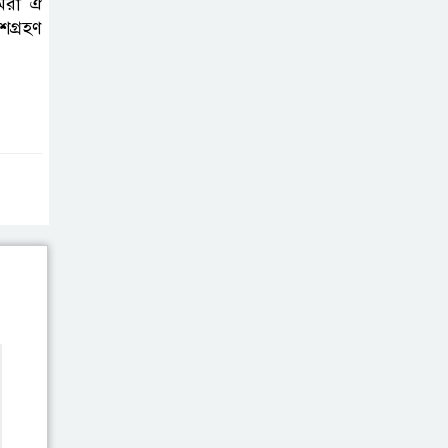
মরা ঐ
ভাইরাল ভিডিও |
শগ্রহণ
Jannat Toha
Video viral