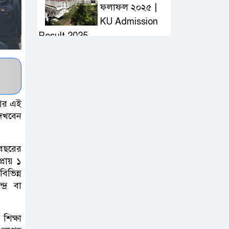
ফলাফল ২০২৫ |
KU Admission
Result 2025
দ্রুত হাই প্রেসার
কমানোর উপায় কি
 আর এই
আজকের দাখিল
দেখবেন
পরীক্ষার প্রশ্ন ২০২৫
| Today Dakhil
য বছরের
Exam Question
রায় ১
িভিন্ন
খুবি সি ইউনিট ভর্তি
্রে বা
পরীক্ষার প্রশ্ন ২০২৫
| KU C Unit
শিক্ষা
Admission Question