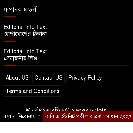
এসএসসি ইংরেজি ২য় পত্র প্রশ্ন
সম্পাদক মন্ডলী
২০২৫ | SSC English‌ 2nd
paper Question
Editorial Info Text
যোগাযোগের ঠিকানা
ন্যাশনাল ইউনিভার্সিটি নোটিশ |
National University Notice
Editorial Info Text
board
প্রয়োজনীয় লিঙ্ক
জান্নাত তোহার ভাইরাল ভিডিও |
Jannat Toha Video viral
About US
Contact US
Privacy Policy
Terms and Conditions
© সর্বস্বত্ব সংরক্ষিত © আজকের দেশকাল
সংবাদ শিরোনাম ::
রাবি এ ইউনিট পরীক্ষার প্রশ্ন সমাধান ২০২৫ |
Design & Developed by
BD IT HOST