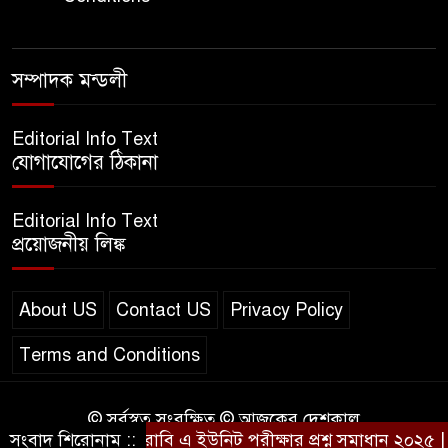
এসএসসি ইংরেজি ২য় পত্র প্রশ্ন
সম্পাদক মন্ডলী
২০২৫ | SSC English‌ 2nd
paper Question
Editorial Info Text
যোগাযোগের ঠিকানা
ন্যাশনাল ইউনিভার্সিটি নোটিশ |
National University Notice
Editorial Info Text
board
প্রয়োজনীয় লিঙ্ক
জান্নাত তোহার ভাইরাল ভিডিও |
Jannat Toha Video viral
About US
Contact US
Privacy Policy
Terms and Conditions
© সর্বস্বত্ব সংরক্ষিত © আজকের দেশকাল
সংবাদ শিরোনাম ::
রাবি এ ইউনিট পরীক্ষার প্রশ্ন সমাধান ২০২৫ | R
Design & Developed by
BD IT HOST