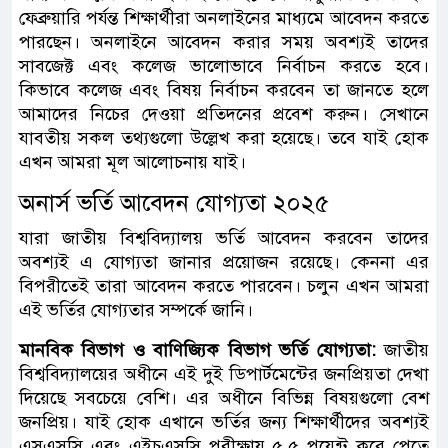
ফেব্রুয়ারি পর্যন্ত শিক্ষার্থীরা অনলাইনের মাধ্যমে আবেদন করতে
পারছেন। অনলাইনে আবেদন করার সময় অবশ্যই তাদের
সাবজেক্ট এবং কলেজ ভালোভাবে নির্বাচন করতে হবে।
কিভাবে কলেজ এবং বিষয় নির্বাচন করবেন তা জানতে হলে
আমাদের নিচের দেওয়া প্রতিদনের প্রবেশ করুন। সেখানে
যাবতীয় সকল তথ্যগুলো উল্লেখ করা হয়েছে। তবে যাই হোক
এখন আমরা মূল আলোচনায় যাই।
অনার্স ভর্তি আবেদন যোগ্যতা ২০২৫
যারা জাতীয় বিশ্ববিদ্যালয় ভর্তি আবেদন করবেন তাদের
অবশ্যই এ যোগ্যতা জানার প্রয়োজন রয়েছে। কেননা এর
বিপরীতেই তারা আবেদন করতে পারবেন। চলুন এখন আমরা
এই ভর্তির যোগ্যতার সম্পর্কে জানি।
মানবিক বিভাগ ও বাণিজ্যিক বিভাগ ভর্তি যোগ্যতা:
জাতীয়
বিশ্ববিদ্যালয়ের অধীনে এই দুই ডিপার্টমেন্টের জনপ্রিয়তা দেখা
দিয়েছে সবচেয়ে বেশি। এর অধীনে বিভিন্ন বিষয়গুলো বেশ
জনপ্রিয়। যাই হোক এখানে ভর্তির জন্য শিক্ষার্থীদের অবশ্যই
এসএসসি এবং এইচএসসি পরীক্ষায় ৫.৫ পয়েন্ট করে পেতে