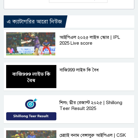
এ ক্যাটাগরির আরো নিউজ
আইপিএল ২০২৫ লাইভ স্কোর | IPL
2025 Live score
বাজি999 লাইভ কি বৈধ
শিলং তীর রেজাল্ট ২০২৫ | Shillong
Teer Result 2025
চেন্নাই বনাম বেঙ্গালুরু আইপিএল | CSK