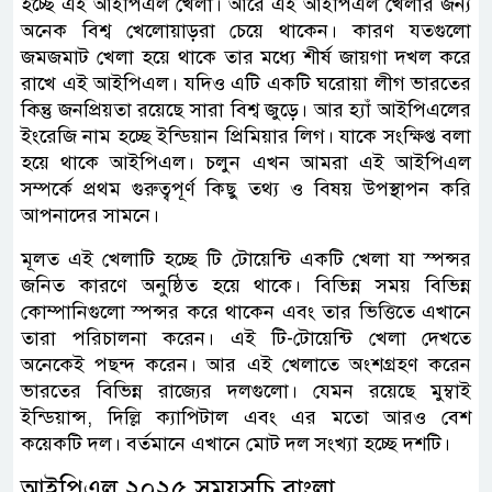
হচ্ছে এই আইপিএল খেলা। আরে এই আইপিএল খেলার জন্য
অনেক বিশ্ব খেলোয়াড়রা চেয়ে থাকেন। কারণ যতগুলো
জমজমাট খেলা হয়ে থাকে তার মধ্যে শীর্ষ জায়গা দখল করে
রাখে এই আইপিএল। যদিও এটি একটি ঘরোয়া লীগ ভারতের
কিন্তু জনপ্রিয়তা রয়েছে সারা বিশ্ব জুড়ে। আর হ্যাঁ আইপিএলের
ইংরেজি নাম হচ্ছে ইন্ডিয়ান প্রিমিয়ার লিগ। যাকে সংক্ষিপ্ত বলা
হয়ে থাকে আইপিএল। চলুন এখন আমরা এই আইপিএল
সম্পর্কে প্রথম গুরুত্বপূর্ণ কিছু তথ্য ও বিষয় উপস্থাপন করি
আপনাদের সামনে।
মূলত এই খেলাটি হচ্ছে টি টোয়েন্টি একটি খেলা যা স্পন্সর
জনিত কারণে অনুষ্ঠিত হয়ে থাকে। বিভিন্ন সময় বিভিন্ন
কোম্পানিগুলো স্পন্সর করে থাকেন এবং তার ভিত্তিতে এখানে
তারা পরিচালনা করেন। এই টি-টোয়েন্টি খেলা দেখতে
অনেকেই পছন্দ করেন। আর এই খেলাতে অংশগ্রহণ করেন
ভারতের বিভিন্ন রাজ্যের দলগুলো। যেমন রয়েছে মুম্বাই
ইন্ডিয়ান্স, দিল্লি ক্যাপিটাল এবং এর মতো আরও বেশ
কয়েকটি দল। বর্তমানে এখানে মোট দল সংখ্যা হচ্ছে দশটি।
আইপিএল ২০২৫ সময়সূচি বাংলা