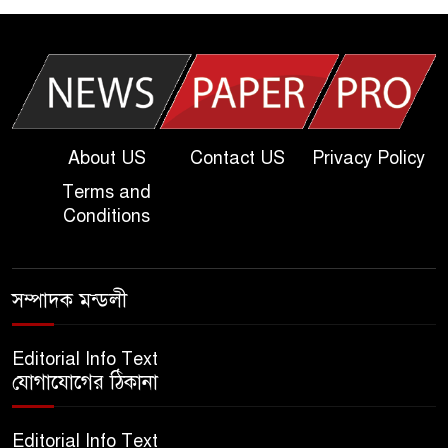
| Today Dakhil Exam
Question
খুবি সি ইউনিট ভর্তি পরীক্ষার প্রশ্ন
২০২৫ | KU C Unit Admission
Question
About US
Contact US
Privacy Policy
Terms and
দাখিল গণিত পরীক্ষার প্রশ্ন ২০২৫
Conditions
এসএসসি ইংরেজি ২য় পত্র প্রশ্ন
সম্পাদক মন্ডলী
২০২৫ | SSC English‌ 2nd
paper Question
Editorial Info Text
যোগাযোগের ঠিকানা
ন্যাশনাল ইউনিভার্সিটি নোটিশ |
National University Notice
Editorial Info Text
board