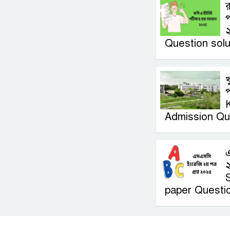
র
প
Question solu
খ
প
Admission Qu
২
paper Questi