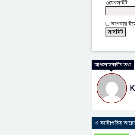
ওয়েবসাইট
আপনার ইমেই
আপলোডকারীর তথ্য
K
এ ক্যাটাগরির আর