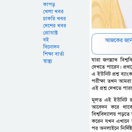
কাপড়
খেলা খবর
চাকরি খবর
দেশের খবর
প্রোডাক্ট
বই
আজকের জার্
বিনোদন
শিক্ষা বার্তা
যারা জগন্নাথ বিশ্ব
স্বাস্থ্য
দেখতে পারেন। প্র
এ ইউনিট প্রশ্ন ব্য
পরীক্ষা তখন আমরা এ
এই প্রশ্ন দেখতে প
মূলত এই ইউনিট হচ্
আবেদন করে থাকেন।
বিশ্ববিদ্যালয় পড
করেন যখন এখানে ভর্
পর অনলাইনে নির্দিষ্