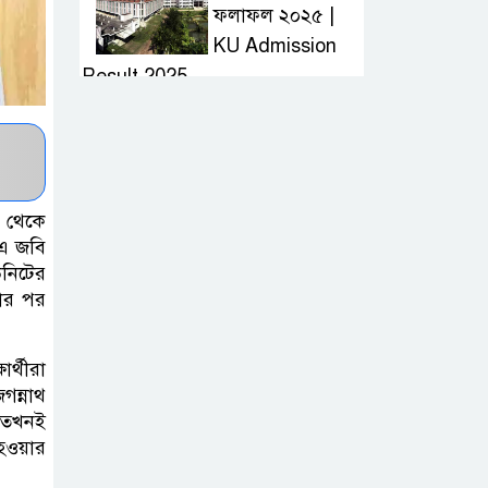
ফলাফল ২০২৫ |
KU Admission
Result 2025
দ্রুত হাই প্রেসার
কমানোর উপায় কি
ন থেকে
আজকের দাখিল
 এ জবি
উনিটের
পরীক্ষার প্রশ্ন ২০২৫
়ার পর
| Today Dakhil
Exam Question
র্থীরা
খুবি সি ইউনিট ভর্তি
গন্নাথ
ন তখনই
পরীক্ষার প্রশ্ন ২০২৫
হওয়ার
| KU C Unit
Admission Question