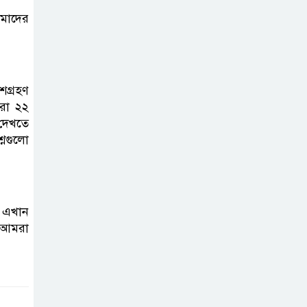
োমাদের
দাখিল গণিত
পরীক্ষার প্রশ্ন ২০২৫
ংশগ্রহণ
এসএসসি ইংরেজি
ারা ২২
ো দেখতে
২য় পত্র প্রশ্ন ২০২৫ |
্নগুলো
SSC English‌
2nd paper Question
ন্যাশনাল
িন এখান
ইউনিভার্সিটি নোটিশ
 আমরা
| National
University Notice board
জান্নাত তোহার