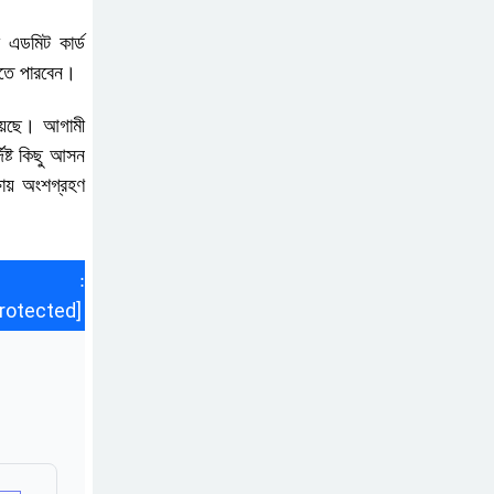
English‌ 2nd paper
 এডমিট কার্ড
Question
খতে পারবেন।
ন্যাশনাল ইউনিভার্সিটি
নোটিশ | National
িয়েছে। আগামী
University Notice
িষ্ট কিছু আসন
board
ষায় অংশগ্রহণ
জান্নাত তোহার ভাইরাল
ভিডিও | Jannat Toha
Video viral
ইল :
protected]