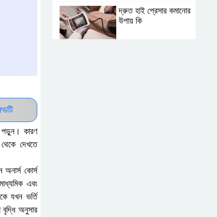
দ্রুত হাই প্রেসার কমানোর
উপায় কি
আজকের দাখিল পরীক্ষার
প্রশ্ন ২০২৫ | Today
Dakhil Exam
Question
খুবি সি ইউনিট ভর্তি পরীক্ষার
িডটি
প্রশ্ন ২০২৫ | KU C
Unit Admission
ত পড়ুন। কারণ
Question
থেকে দেখতে
দাখিল গণিত পরীক্ষার প্রশ্ন
২০২৫
ে অনার্স কোর্স
 মাধ্যমিক এবং
কে যখন ভর্তি
এসএসসি ইংরেজি ২য় পত্র
বৃদ্ধি অনুসার
প্রশ্ন ২০২৫ | SSC