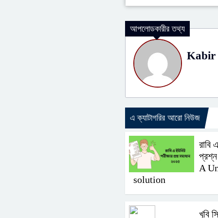
আপলোডকারীর তথ্য
Kabir
এ ক্যাটাগরির আরো নিউজ
রাবি 
প্রশ্
A Un
solution
খুবি স