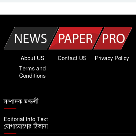
আজকের দাখিল পরীক্ষার প্রশ্ন ২০২৫
| Today Dakhil Exam
Question
খুবি সি ইউনিট ভর্তি পরীক্ষার প্রশ্ন
২০২৫ | KU C Unit Admission
Question
About US
Contact US
Privacy Policy
Terms and
দাখিল গণিত পরীক্ষার প্রশ্ন ২০২৫
Conditions
এসএসসি ইংরেজি ২য় পত্র প্রশ্ন
সম্পাদক মন্ডলী
২০২৫ | SSC English‌ 2nd
paper Question
Editorial Info Text
যোগাযোগের ঠিকানা
ন্যাশনাল ইউনিভার্সিটি নোটিশ |