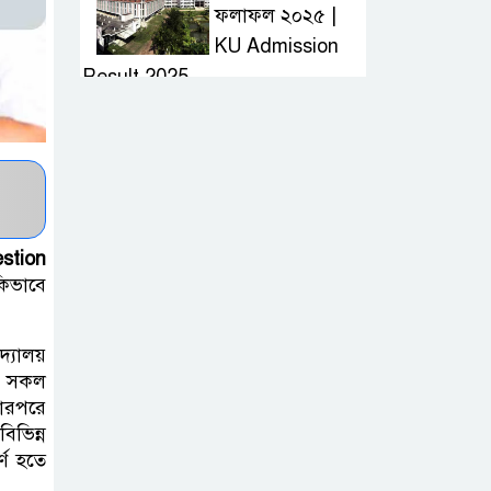
ফলাফল ২০২৫ |
KU Admission
Result 2025
দ্রুত হাই প্রেসার
কমানোর উপায় কি
আজকের দাখিল
stion
পরীক্ষার প্রশ্ন ২০২৫
িভাবে
| Today Dakhil
Exam Question
্যালয়
যে সকল
খুবি সি ইউনিট ভর্তি
তারপরে
পরীক্ষার প্রশ্ন ২০২৫
ভিন্ন
| KU C Unit
র্ণ হতে
Admission Question