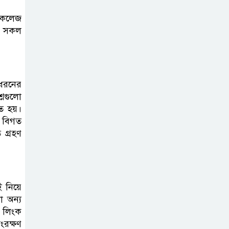
ং কলেজ
দাখিল গণিত
এই সকল
পরীক্ষার প্রশ্ন ২০২৫
এসএসসি ইংরেজি
ই ধরনের
২য় পত্র প্রশ্ন ২০২৫ |
্নগুলো
SSC English‌
তে হয়।
2nd paper Question
া বিগত
 গ্রহণ
ন্যাশনাল
ইউনিভার্সিটি নোটিশ
| National
 নিয়ে
University Notice board
 অন্য
 লিংক
জান্নাত তোহার
রক্ষণ