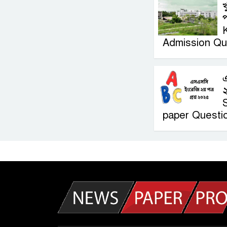
খ
প
Admission Qu
২
paper Questi