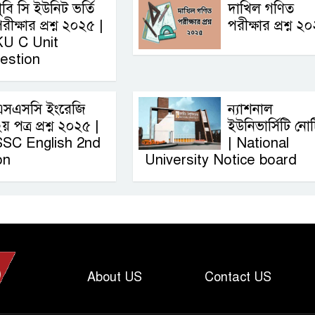
ুবি সি ইউনিট ভর্তি
দাখিল গণিত
রীক্ষার প্রশ্ন ২০২৫ |
পরীক্ষার প্রশ্ন ২
KU C Unit
estion
এসএসসি ইংরেজি
ন্যাশনাল
য় পত্র প্রশ্ন ২০২৫ |
ইউনিভার্সিটি নো
SSC English‌ 2nd
| National
on
University Notice board
About US
Contact US