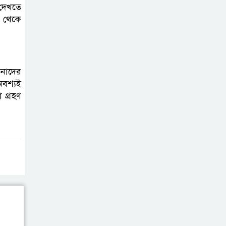
ভাইরাল ভিডিও |
 দেখতে
ন থেকে
Jannat Toha
Video viral
পনাদের
অবশ্যই
 গ্রহণ