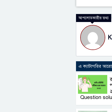
আপলোডকারীর তথ্য
K
এ ক্যাটাগরির আর
র
প
Question solu