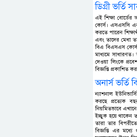
ডিগ্রী ভর্তি স
এই শিক্ষা বোর্ডের 
কোর্স। এসএসসি এবং
করতে পারেন শিক্ষা
এবং তাদের মেধা তা
বিএ বিএসএস কোর্স স
মাধ্যমে সাধারণত। 
দেওয়া লিংকে প্র
বিজ্ঞপ্তি প্রকাশিত
অনার্স ভর্তি ব
ন্যাশনাল ইউনিভার্সি
করছে প্রত্যেক বছর 
নিয়মিতভাবে এখানে
ইচ্ছুক হয়ে থাকেন ত
তারা তার বিপরীতে 
বিজ্ঞপ্তি এর মধ্য