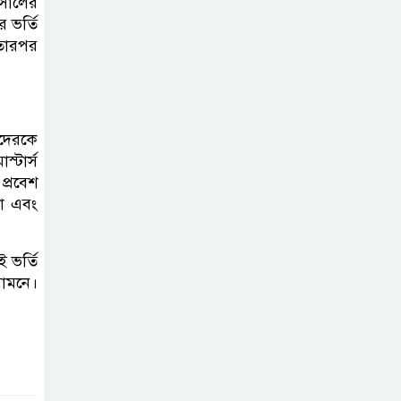
 সালের
 ভর্তি
 তারপর
াদেরকে
্টার্স
প্রবেশ
তা এবং
ই ভর্তি
সামনে।