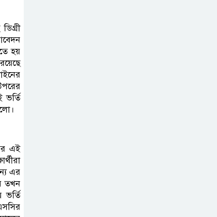
ভাইরাল ভিডিও |
Jannat Toha
ডিগ্রী
Video viral
 আবেদন
তে হয়
রয়েছে
লাইনের
 উপরের
 ভর্তি
গুলো।
 আর এই
র্থীরা
ন্য এর
বে তখন
 ভর্তি
চএসসির