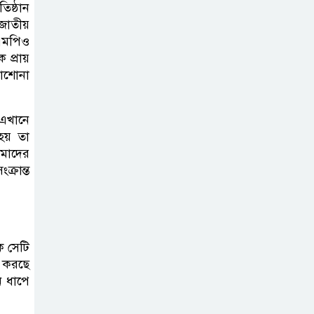
িষ্ঠান
জাতীয়
দাখিল গণিত
 এমপিও
পরীক্ষার প্রশ্ন ২০২৫
 প্রায়
়াশোনা
এসএসসি ইংরেজি
এখানে
২য় পত্র প্রশ্ন ২০২৫ |
হয় তা
SSC English‌
আমাদের
2nd paper Question
্রান্ত
ন্যাশনাল
ইউনিভার্সিটি নোটিশ
| National
োক সেটি
University Notice board
ন করছে
ন ধাপে
জান্নাত তোহার