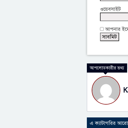
ওয়েবসাইট
আপনার ইমেই
আপলোডকারীর তথ্য
K
এ ক্যাটাগরির আর