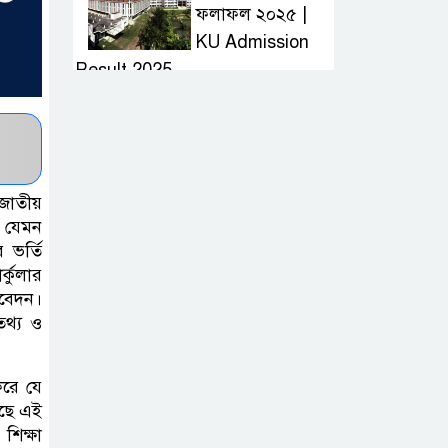
ফলাফল ২০২৫ |
KU Admission
Result 2025
দ্রুত হাই প্রেসার
কমানোর উপায় কি
জাতীয়
আজকের দাখিল
। যেমন
র ভর্তি
পরীক্ষার প্রশ্ন ২০২৫
্কুলার
| Today Dakhil
বেদন।
Exam Question
তথ্য ও
খুবি সি ইউনিট ভর্তি
করে যে
পরীক্ষার প্রশ্ন ২০২৫
েছে এই
| KU C Unit
শিক্ষা
Admission Question