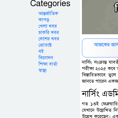
Categories
আন্তর্জাতিক
কাপড়
খেলা খবর
চাকরি খবর
দেশের খবর
আজকের জার্
প্রোডাক্ট
বই
বিনোদন
নার্সিং সংক্রান্ত য
শিক্ষা বার্তা
পরীক্ষা ২০২৫ কবে অন
স্বাস্থ্য
বিস্তারিতভাবে তু
জানতে পারেন একজ
নার্সিং এড
গত ১৩ই ফেব্রুয়ারি
যেখানে উল্লেখিত নি
উল্লেখ করেছেন। এক