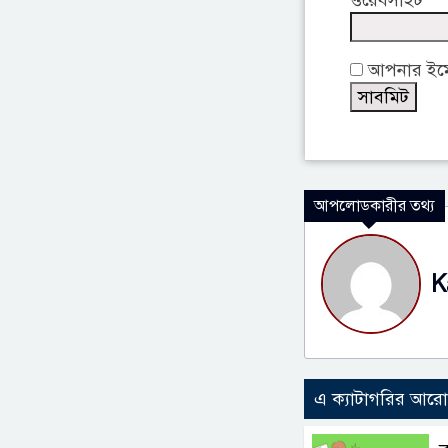
ওয়েবসাইট
আপনার ইমেই
আপলোডকারীর তথ্য
K
এ ক্যাটাগরির আর