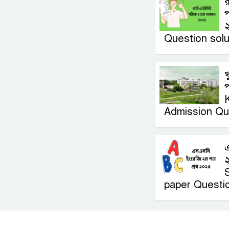
র
প
Question solu
খ
প
Admission Qu
২
paper Questi