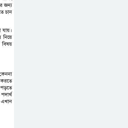
র জন্য
তে চান
দাখিল গণিত
পরীক্ষার প্রশ্ন ২০২৫
 যায়।
 নিয়ে
এসএসসি ইংরেজি
 বিষয়
২য় পত্র প্রশ্ন ২০২৫ |
SSC English‌
2nd paper Question
 কেননা
হণ করতে
ন্যাশনাল
 পড়তে
ইউনিভার্সিটি নোটিশ
পদার্থ
| National
া এখান
University Notice board
জান্নাত তোহার