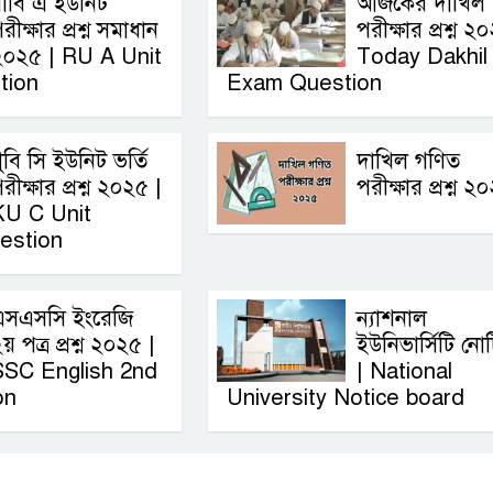
াবি এ ইউনিট
আজকের দাখিল
রীক্ষার প্রশ্ন সমাধান
পরীক্ষার প্রশ্ন ২
২০২৫ | RU A Unit
Today Dakhil
tion
Exam Question
ুবি সি ইউনিট ভর্তি
দাখিল গণিত
রীক্ষার প্রশ্ন ২০২৫ |
পরীক্ষার প্রশ্ন ২
KU C Unit
estion
এসএসসি ইংরেজি
ন্যাশনাল
য় পত্র প্রশ্ন ২০২৫ |
ইউনিভার্সিটি নো
SSC English‌ 2nd
| National
on
University Notice board