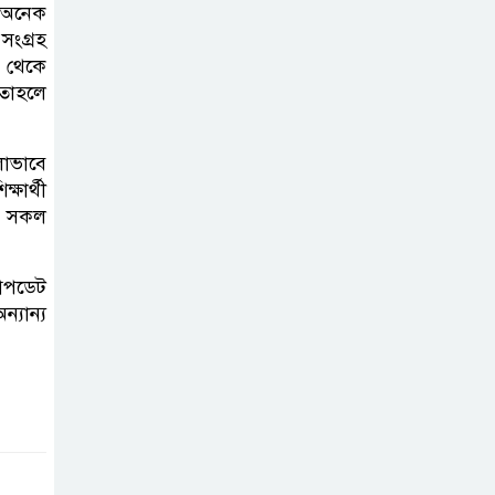
ভাইরাল ভিডিও |
ে অনেক
সংগ্রহ
Jannat Toha
৫ থেকে
Video viral
তাহলে
লোভাবে
ষার্থী
 এ সকল
ও আপডেট
যান্য