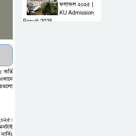
ফলাফল ২০২৫ |
KU Admission
Result 2025
দ্রুত হাই প্রেসার
কমানোর উপায় কি
আজকের দাখিল
 ভর্তি
পরীক্ষার প্রশ্ন ২০২৫
 এখানে
| Today Dakhil
য়গুলো
Exam Question
খুবি সি ইউনিট ভর্তি
পরীক্ষার প্রশ্ন ২০২৫
 ২০২৫।
এমনটাই
| KU C Unit
ার্সিং
Admission Question