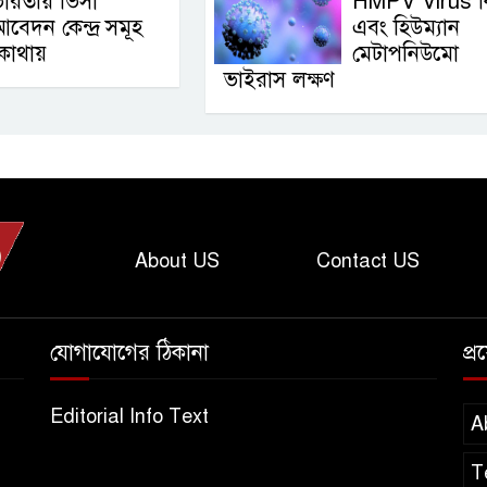
ারতীয় ভিসা
HMPV Virus ক
বেদন কেন্দ্র সমূহ
এবং হিউম্যান
োথায়
মেটাপনিউমো
ভাইরাস লক্ষণ
About US
Contact US
যোগাযোগের ঠিকানা
প্
Editorial Info Text
A
T