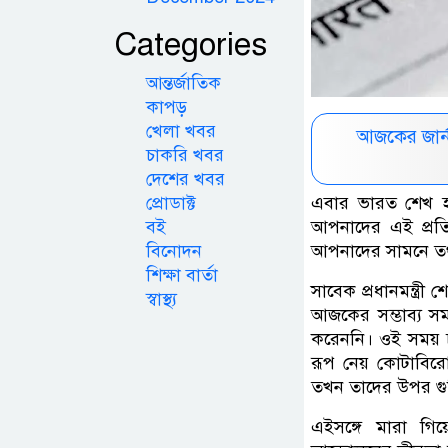
Categories
আন্তর্জাতিক
কাপড়
খেলা খবর
আজকের জার্
চাকরি খবর
দেশের খবর
প্রোডাক্ট
এবার ভারত শেখ হা
বই
আপনাদের এই প্রতি
বিনোদন
আপনাদের সামনে তথ্
শিক্ষা বার্তা
সাবেক প্রধানমন্ত্র
স্বাস্থ্য
আজকের সম্ভাব্য সম
করেননি। ওই সময়
রূপ নেয় কোটাবির
তখন তাদের উপর গুলি
এইসঙ্গে মারা গিয