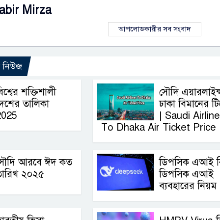
abir Mirza
আপলোডকারীর সব সংবাদ
ো নিউজ
িশ্বের শক্তিশালী
সৌদি এয়ারলাইন্স
দেশের তালিকা
ঢাকা বিমানের ট
2025
| Saudi Airlin
To Dhaka Air Ticket Price
সৌদি আরবে ঈদ কত
ডিপসিক এআই ক
তারিখ ২০২৫
ডিপসিক এআই
ব্যবহারের নিয়ম