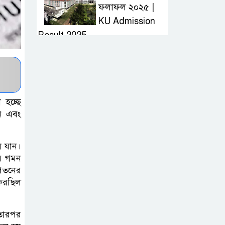
ফলাফল ২০২৫ |
KU Admission
Result 2025
দ্রুত হাই প্রেসার
কমানোর উপায় কি
 হচ্ছে
আজকের দাখিল
ান এবং
পরীক্ষার প্রশ্ন ২০২৫
| Today Dakhil
ে যান।
Exam Question
বে গমন
পতনের
খুবি সি ইউনিট ভর্তি
 করছিল
পরীক্ষার প্রশ্ন ২০২৫
| KU C Unit
 তারপর
Admission Question