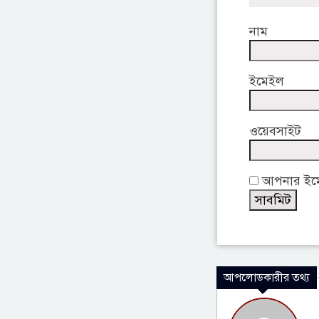
নাম
ইমেইল
ওয়েবসাইট
আপনার ইমেই
আপলোডকারীর তথ্য