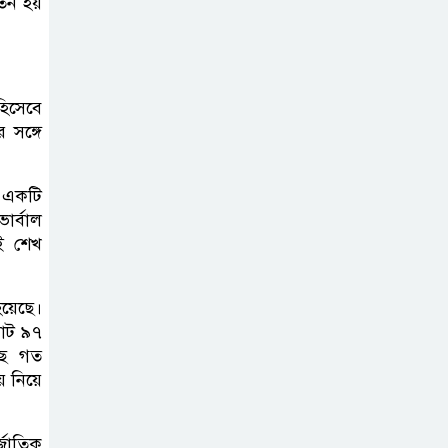
তন হয়
দাখিল গণিত
পরীক্ষার প্রশ্ন ২০২৫
হিসেবে
 সঙ্গে
এসএসসি ইংরেজি
২য় পত্র প্রশ্ন ২০২৫ |
র একটি
SSC English‌
ার্বাল
2nd paper Question
েই শেখ
ন্যাশনাল
হয়েছে।
ইউনিভার্সিটি নোটিশ
মোট ৯৭
| National
ছে গত
University Notice board
 নিয়ে
জান্নাত তোহার
্জাতিক