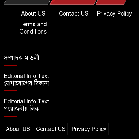
২০২৫ | KU C Unit Admission
Question
About US
Contact US
Privacy Policy
Terms and
দাখিল গণিত পরীক্ষার প্রশ্ন ২০২৫
Conditions
এসএসসি ইংরেজি ২য় পত্র প্রশ্ন
সম্পাদক মন্ডলী
২০২৫ | SSC English‌ 2nd
paper Question
Editorial Info Text
যোগাযোগের ঠিকানা
ন্যাশনাল ইউনিভার্সিটি নোটিশ |
National University Notice
Editorial Info Text
board
প্রয়োজনীয় লিঙ্ক
জান্নাত তোহার ভাইরাল ভিডিও |
Jannat Toha Video viral
About US
Contact US
Privacy Policy