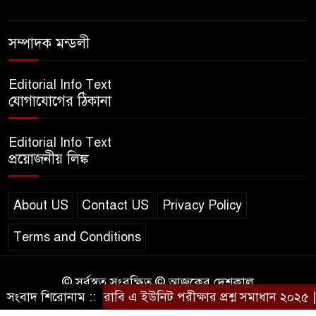
এসএসসি ইংরেজি ২য় পত্র প্রশ্ন
সম্পাদক মন্ডলী
২০২৫ | SSC English‌ 2nd
paper Question
Editorial Info Text
যোগাযোগের ঠিকানা
ন্যাশনাল ইউনিভার্সিটি নোটিশ |
National University Notice
Editorial Info Text
board
প্রয়োজনীয় লিঙ্ক
জান্নাত তোহার ভাইরাল ভিডিও |
Jannat Toha Video viral
About US
Contact US
Privacy Policy
Terms and Conditions
© সর্বস্বত্ব সংরক্ষিত © আজকের দেশকাল
সংবাদ শিরোনাম ::
রাবি এ ইউনিট পরীক্ষার প্রশ্ন সমাধান ২০২৫ | 
Design & Developed by
BD IT HOST