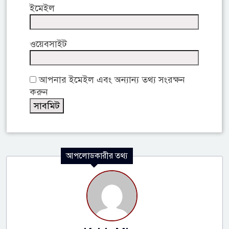
ইমেইল
ওয়েবসাইট
আপনার ইমেইল এবং অন্যান্য তথ্য সংরক্ষন
করুন
আপলোডকারীর তথ্য