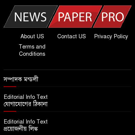
Question
খুবি সি ইউনিট ভর্তি পরীক্ষার প্রশ্ন
২০২৫ | KU C Unit Admission
Question
About US
Contact US
Privacy Policy
Terms and
দাখিল গণিত পরীক্ষার প্রশ্ন ২০২৫
Conditions
এসএসসি ইংরেজি ২য় পত্র প্রশ্ন
সম্পাদক মন্ডলী
২০২৫ | SSC English‌ 2nd
paper Question
Editorial Info Text
যোগাযোগের ঠিকানা
ন্যাশনাল ইউনিভার্সিটি নোটিশ |
National University Notice
Editorial Info Text
board
প্রয়োজনীয় লিঙ্ক