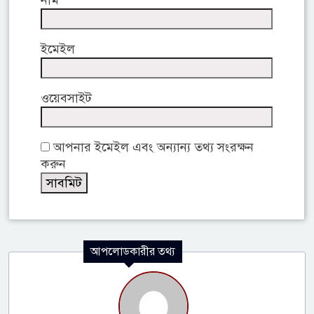
ইমেইল
ওয়েবসাইট
আপনার ইমেইল এবং অন্যান্য তথ্য সংরক্ষন
করুন
আপলোডকারীর তথ্য