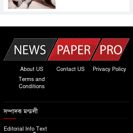
আজকের দাখিল পরীক্ষার প্রশ্ন ২০২৫
| Today Dakhil Exam
Question
খুবি সি ইউনিট ভর্তি পরীক্ষার প্রশ্ন
২০২৫ | KU C Unit Admission
Question
About US
Contact US
Privacy Policy
Terms and
দাখিল গণিত পরীক্ষার প্রশ্ন ২০২৫
Conditions
এসএসসি ইংরেজি ২য় পত্র প্রশ্ন
সম্পাদক মন্ডলী
২০২৫ | SSC English‌ 2nd
paper Question
Editorial Info Text