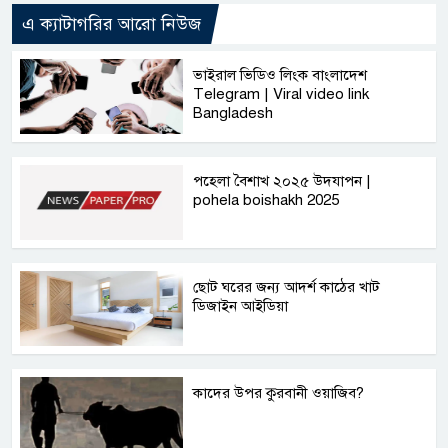
এ ক্যাটাগরির আরো নিউজ
ভাইরাল ভিডিও লিংক বাংলাদেশ
Telegram | Viral video link
Bangladesh
পহেলা বৈশাখ ২০২৫ উদযাপন |
pohela boishakh 2025
ছোট ঘরের জন্য আদর্শ কাঠের খাট
ডিজাইন আইডিয়া
কাদের উপর কুরবানী ওয়াজিব?