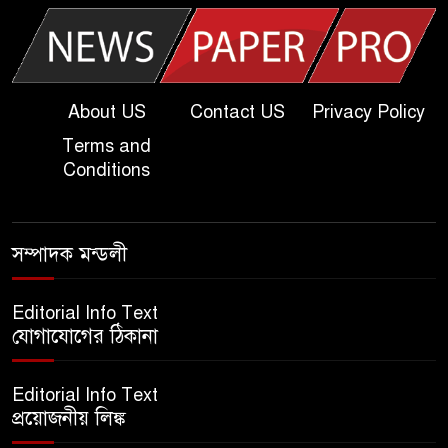
খুবি সি ইউনিট ভর্তি পরীক্ষার প্রশ্ন
২০২৫ | KU C Unit Admission
Question
About US
Contact US
Privacy Policy
Terms and
দাখিল গণিত পরীক্ষার প্রশ্ন ২০২৫
Conditions
এসএসসি ইংরেজি ২য় পত্র প্রশ্ন
সম্পাদক মন্ডলী
২০২৫ | SSC English‌ 2nd
paper Question
Editorial Info Text
যোগাযোগের ঠিকানা
ন্যাশনাল ইউনিভার্সিটি নোটিশ |
National University Notice
Editorial Info Text
board
প্রয়োজনীয় লিঙ্ক