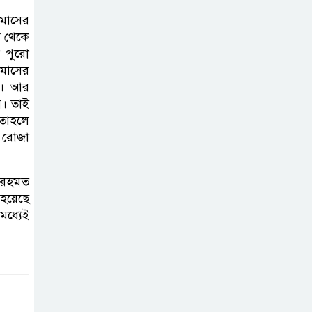
ভাইরাল ভিডিও |
 মাসের
Jannat Toha
স থেকে
Video viral
ে পুরো
 মাসের
়। আর
়। তাই
 তাহলে
 রোজা
 রহমত
হয়েছে
মধ্যেই