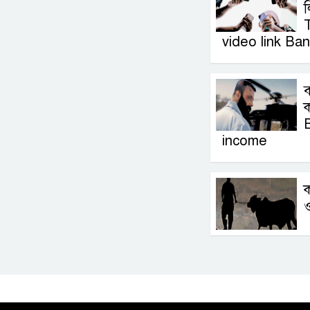
ল
T
video link Ba
ব
income
ক
ও