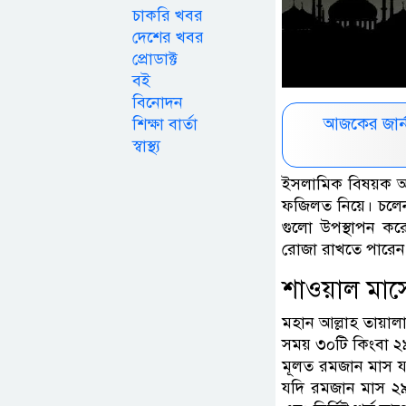
চাকরি খবর
দেশের খবর
প্রোডাক্ট
বই
বিনোদন
আজকের জার্
শিক্ষা বার্তা
স্বাস্থ্য
ইসলামিক বিষয়ক আ
ফজিলত নিয়ে। চলেন
গুলো উপস্থাপন ক
রোজা রাখতে পারেন
শাওয়াল মাস
মহান আল্লাহ তায়াল
সময় ৩০টি কিংবা ২
মূলত রমজান মাস যদ
যদি রমজান মাস ২৯