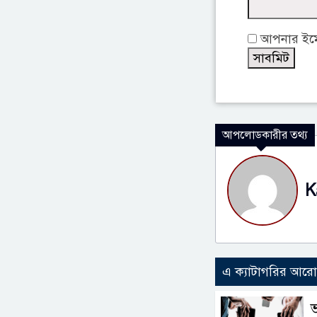
আপনার ইমেই
আপলোডকারীর তথ্য
K
এ ক্যাটাগরির আর