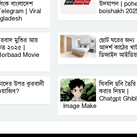
িংক বাংলাদেশ
উদযাপন | pohe
elegram | Viral
boishakh 202
ngladesh
রবাদ মুভির আয়
ছোট ঘরের জন্য
কত ২০২৫ |
আদর্শ কাঠের খা
Borbaad Movie
ডিজাইন আইডিয়
াদের উপর কুরবানী
ঘিবলি ছবি তৈরি
য়াজিব?
করার নিয়ম |
Chatgpt Ghibl
Image Make