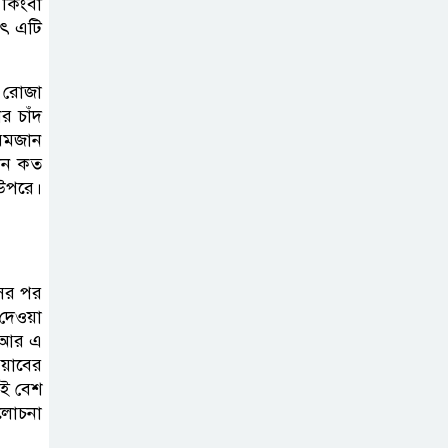
 কিংবা
াৎ এটি
দাখিল গণিত
পরীক্ষার প্রশ্ন ২০২৫
ি রোজা
ের চাঁদ
 রমজান
এসএসসি ইংরেজি
জান কত
২য় পত্র প্রশ্ন ২০২৫ |
 উপরে।
SSC English‌
2nd paper Question
ন্যাশনাল
সের পর
দেওয়া
ইউনিভার্সিটি নোটিশ
। আর এ
| National
য়াবের
University Notice board
ই বেশ
আলোচনা
জান্নাত তোহার