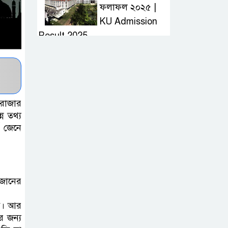
ফলাফল ২০২৫ |
KU Admission
Result 2025
দ্রুত হাই প্রেসার
কমানোর উপায় কি
 রোজার
আজকের দাখিল
ন তথ্য
 জেনে
পরীক্ষার প্রশ্ন ২০২৫
| Today Dakhil
Exam Question
মজানের
খুবি সি ইউনিট ভর্তি
পরীক্ষার প্রশ্ন ২০২৫
বে। আর
| KU C Unit
র জন্য
Admission Question