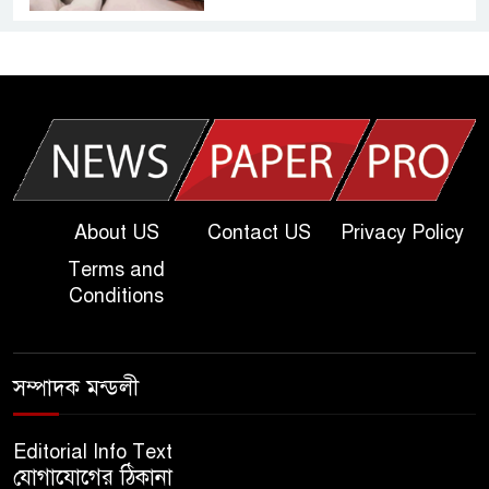
আজকের দাখিল পরীক্ষার প্রশ্ন ২০২৫
| Today Dakhil Exam
Question
খুবি সি ইউনিট ভর্তি পরীক্ষার প্রশ্ন
২০২৫ | KU C Unit Admission
Question
About US
Contact US
Privacy Policy
Terms and
দাখিল গণিত পরীক্ষার প্রশ্ন ২০২৫
Conditions
এসএসসি ইংরেজি ২য় পত্র প্রশ্ন
সম্পাদক মন্ডলী
২০২৫ | SSC English‌ 2nd
paper Question
Editorial Info Text
যোগাযোগের ঠিকানা
ন্যাশনাল ইউনিভার্সিটি নোটিশ |