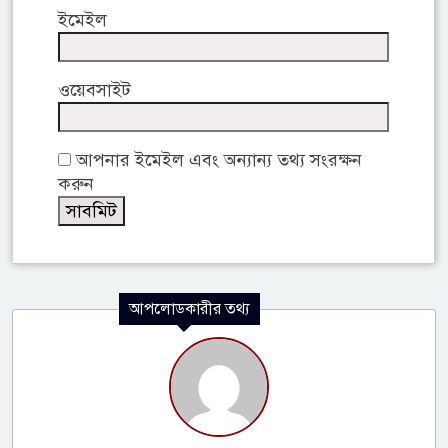
ইমেইল
ওয়েবসাইট
আপনার ইমেইল এবং অন্যান্য তথ্য সংরক্ষন
করুন
আপলোডকারীর তথ্য