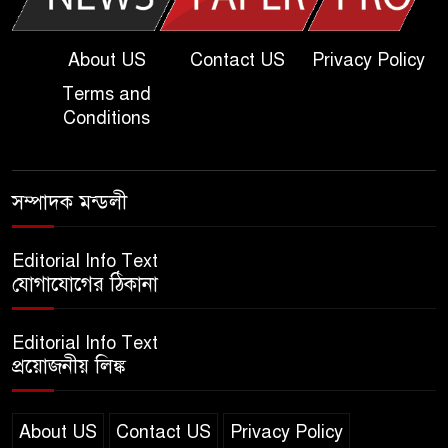
২০২৫ | KU C Unit Admission
Question
About US
Contact US
Privacy Policy
Terms and
দাখিল গণিত পরীক্ষার প্রশ্ন ২০২৫
Conditions
এসএসসি ইংরেজি ২য় পত্র প্রশ্ন
সম্পাদক মন্ডলী
২০২৫ | SSC English‌ 2nd
paper Question
Editorial Info Text
যোগাযোগের ঠিকানা
ন্যাশনাল ইউনিভার্সিটি নোটিশ |
National University Notice
Editorial Info Text
board
প্রয়োজনীয় লিঙ্ক
জান্নাত তোহার ভাইরাল ভিডিও |
Jannat Toha Video viral
About US
Contact US
Privacy Policy