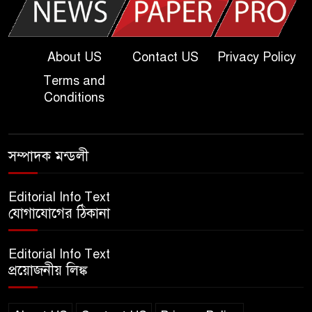
খুবি সি ইউনিট ভর্তি পরীক্ষার প্রশ্ন
২০২৫ | KU C Unit Admission
Question
About US
Contact US
Privacy Policy
Terms and
দাখিল গণিত পরীক্ষার প্রশ্ন ২০২৫
Conditions
এসএসসি ইংরেজি ২য় পত্র প্রশ্ন
সম্পাদক মন্ডলী
২০২৫ | SSC English‌ 2nd
paper Question
Editorial Info Text
যোগাযোগের ঠিকানা
ন্যাশনাল ইউনিভার্সিটি নোটিশ |
National University Notice
Editorial Info Text
board
প্রয়োজনীয় লিঙ্ক
জান্নাত তোহার ভাইরাল ভিডিও |
Jannat Toha Video viral