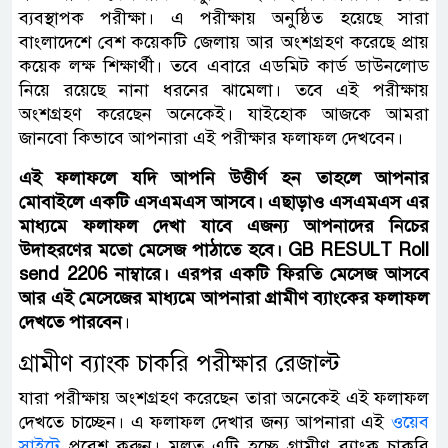
ব্যবস্থাপক পরীক্ষা। এ পরীক্ষায় অনুষ্ঠিত হয়েছে সারা
বাংলাদেশে বেশ কয়েকটি জেলায় আর অংশগ্রহণ করেছে প্রায়
কয়েক লক্ষ শিক্ষার্থী। তবে এবারে এডমিট কার্ড ডাউনলোড
নিয়ে রয়েছে নানা ধরনের ঝামেলা। তবে এই পরীক্ষায়
অংশগ্রহণ করেছেন অনেকেই। যাইহোক আজকে আমরা
জানবো কিভাবে আপনারা এই পরীক্ষার ফলাফল দেখবেন।
এই ফলাফলে যদি আপনি উত্তীর্ণ হন তাহলে আপনার
মোবাইলে একটি এসএমএস আসবে। এছাড়াও এসএমএস এর
মাধ্যমে ফলাফল দেখা যাবে এজন্য আপনাদের নিচের
উদাহরণের মতো মেসেজ পাঠাতে হবে। GB RESULT Roll
send 2206 নাম্বারে। এরপর একটি ফিরতি মেসেজ আসবে
আর এই মেসেজের মাধ্যমে আপনারা গ্রামীণ ব্যাংকের ফলাফল
দেখতে পারবেন
।
গ্রামীণ ব্যাংক চাকরি পরীক্ষার রেজাল্ট
যারা পরীক্ষায় অংশগ্রহণ করেছেন তারা অনেকেই এই ফলাফল
দেখতে চাচ্ছেন। এ ফলাফল দেখার জন্য আপনারা এই
ওয়েব
সাইটে
প্রবেশ করুন। মূলত এটি হচ্ছে গ্রামীণ ব্যাংক চাকরি