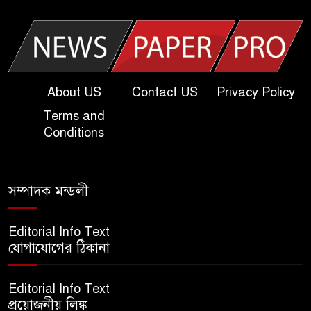
Question
খুবি সি ইউনিট ভর্তি পরীক্ষার প্রশ্ন
২০২৫ | KU C Unit Admission
Question
About US
Contact US
Privacy Policy
Terms and
দাখিল গণিত পরীক্ষার প্রশ্ন ২০২৫
Conditions
এসএসসি ইংরেজি ২য় পত্র প্রশ্ন
সম্পাদক মন্ডলী
২০২৫ | SSC English‌ 2nd
paper Question
Editorial Info Text
যোগাযোগের ঠিকানা
ন্যাশনাল ইউনিভার্সিটি নোটিশ |
National University Notice
Editorial Info Text
board
প্রয়োজনীয় লিঙ্ক