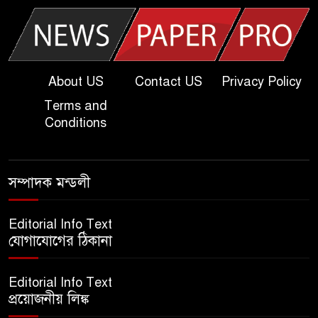
খুবি সি ইউনিট ভর্তি পরীক্ষার প্রশ্ন
২০২৫ | KU C Unit Admission
Question
About US
Contact US
Privacy Policy
Terms and
দাখিল গণিত পরীক্ষার প্রশ্ন ২০২৫
Conditions
এসএসসি ইংরেজি ২য় পত্র প্রশ্ন
সম্পাদক মন্ডলী
২০২৫ | SSC English‌ 2nd
paper Question
Editorial Info Text
যোগাযোগের ঠিকানা
ন্যাশনাল ইউনিভার্সিটি নোটিশ |
National University Notice
Editorial Info Text
board
প্রয়োজনীয় লিঙ্ক