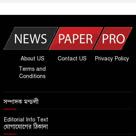
আজকের দাখিল পরীক্ষার প্রশ্ন ২০২৫
| Today Dakhil Exam
Question
খুবি সি ইউনিট ভর্তি পরীক্ষার প্রশ্ন
২০২৫ | KU C Unit Admission
Question
About US
Contact US
Privacy Policy
Terms and
দাখিল গণিত পরীক্ষার প্রশ্ন ২০২৫
Conditions
এসএসসি ইংরেজি ২য় পত্র প্রশ্ন
সম্পাদক মন্ডলী
২০২৫ | SSC English‌ 2nd
paper Question
Editorial Info Text
যোগাযোগের ঠিকানা
ন্যাশনাল ইউনিভার্সিটি নোটিশ |