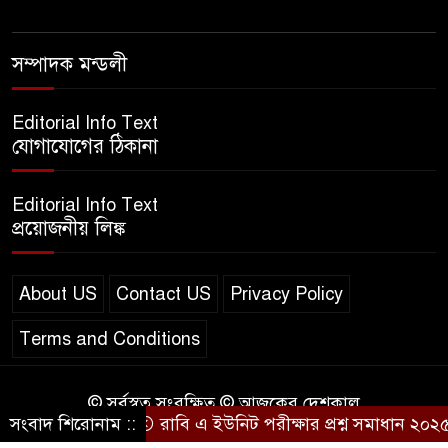
এসএসসি ইংরেজি ২য় পত্র প্রশ্ন
সম্পাদক মন্ডলী
২০২৫ | SSC English‌ 2nd
paper Question
Editorial Info Text
যোগাযোগের ঠিকানা
ন্যাশনাল ইউনিভার্সিটি নোটিশ |
National University Notice
Editorial Info Text
board
প্রয়োজনীয় লিঙ্ক
জান্নাত তোহার ভাইরাল ভিডিও |
Jannat Toha Video viral
About US
Contact US
Privacy Policy
Terms and Conditions
© সর্বস্বত্ব সংরক্ষিত © আজকের দেশকাল
সংবাদ শিরোনাম ::
রাবি এ ইউনিট পরীক্ষার প্রশ্ন সমাধান ২০২৫ |
Design & Developed by
BD IT HOST