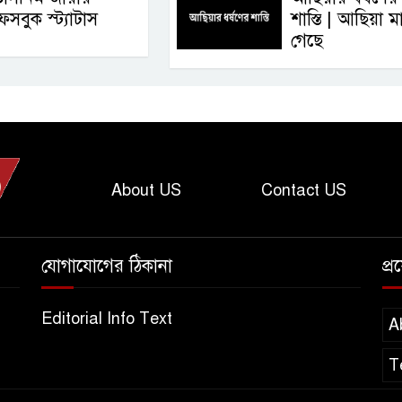
েসবুক স্ট্যাটাস
শাস্তি | আছিয়া ম
গেছে
About US
Contact US
যোগাযোগের ঠিকানা
প্
Editorial Info Text
A
T