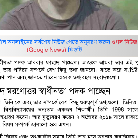
নাল অনলাইনের সর্বশেষ নিউজ পেতে অনুসরণ করুন
গুগল নিউজ
(Google News)
ফিডটি
বাধীনতা পদক আবরার ফাহাদ পাচ্ছেন। আজকে আমরা তার এই পুর
তার পরিচয় সম্পর্কে বেশ কিছু তথ্য জানবো। যাতে করে সংশ্লিষ্ট
ারণা পান এবং জানতে পারেন অনেক তথ্যবহুল সংবাদগুলো।
 মরণোত্তর স্বাধীনতা পদক পাচ্ছেন
তিনি কে এবং তার সম্পর্কে বেশ কিছু গুরুত্বপূর্ণ তথ্যগুলো। তিনিও
 বিশ্ববিদ্যালয়ের অন্যতম একজন শিক্ষার্থী। তিনি 1998 সা
়ার জন্মগ্রহণ করেন। আর মৃত্যুবরণ করেন ৭ অক্টোবর ২০১৯ সালে ঢাকা
ে বিষয় সম্পর্কে জানানো হবে এখন।
ষার্থী ছিলেন এবং তৎকালীন সময়ে তিনি তার হলে অবস্থান করছিলেন