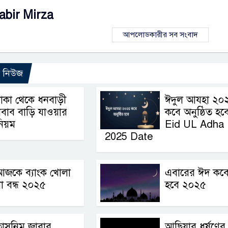
abir Mirza
আপলোডকারীর সব সংবাদ
ো নিউজ
াকা থেকে ধনবাড়ী
ঈদুল আযহা ২০
বাব বাড়ি যাওয়ার
কবে অনুষ্ঠিত হবে
িয়ম
Eid UL Adha
2025 Date
আজকে ব্যাংক খোলা
এবারের ঈদ কব
া বন্ধ ২০২৫
হবে ২০২৫
তাসনিম জারার
আছিয়ার ধর্ষণের