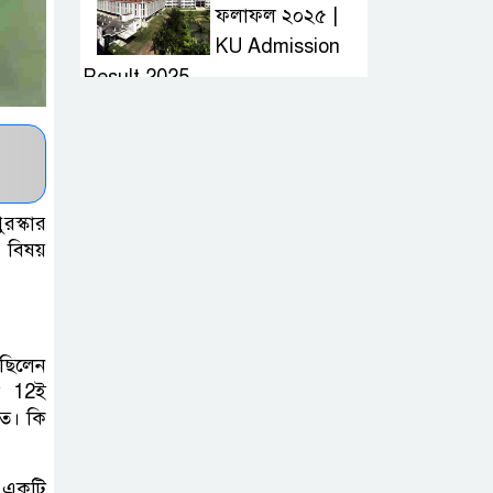
ফলাফল ২০২৫ |
KU Admission
Result 2025
দ্রুত হাই প্রেসার
কমানোর উপায় কি
স্কার
আজকের দাখিল
 বিষয়
পরীক্ষার প্রশ্ন ২০২৫
| Today Dakhil
Exam Question
 ছিলেন
লে 12ই
খুবি সি ইউনিট ভর্তি
তে। কি
পরীক্ষার প্রশ্ন ২০২৫
| KU C Unit
। একটি
Admission Question