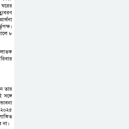
ি ঘরের
্যুবরণ
দাখিল গণিত
ার্থনা
পরীক্ষার প্রশ্ন ২০২৫
ৃপক্ষ।
সালে ৮
এসএসসি ইংরেজি
 পলাতক
২য় পত্র প্রশ্ন ২০২৫ |
পরিবার
SSC English‌
2nd paper Question
ন্যাশনাল
েন তার
ইউনিভার্সিটি নোটিশ
 সঙ্গে
| National
 ভাবনা
University Notice board
ক ২০২৫
আলোকিত
ে না।
জান্নাত তোহার