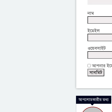
নাম
ইমেইল
ওয়েবসাইট
আপনার ইমেই
আপলোডকারীর তথ্য