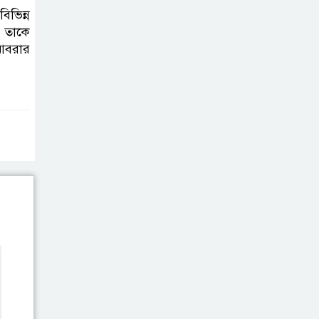
ভাইরাল ভিডিও |
ভিন্ন
Jannat Toha
র তাকে
Video viral
 আবরার