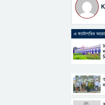
K
এ ক্যাটাগরির আর
ঢ
ন
ন
ন