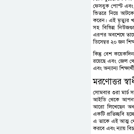
ফেসবুক পোস্ট এবং ব
ভিতরে নিয়ে আটকে 
করেন। এই মৃত্যুর খব
সহ বিভিন্ন নিউজগু
এরপর অবশেষে তাদের 
ডিসেম্বর ২০ জন শিক্ষ
কিন্তু বেশ কয়েক
রয়েছে এবং জেল থেক
এবং অন্যান্য শিক্ষার্
মরণোত্তর স্
সোমবার ৩রা মার্চ 
আইডি থেকে আপনার ফ
আরো লিখেছেন অন্যায
একটি প্রতিচ্ছবি হ
এ তাকে এই আত্ম থ
করবে এবং ন্যায় বি