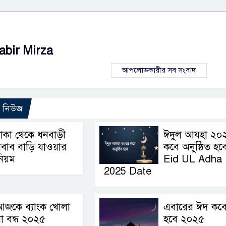
abir Mirza
আপলোডকারীর সব সংবাদ
ো নিউজ
াকা থেকে ধনবাড়ী
ঈদুল আযহা ২০
বাব বাড়ি যাওয়ার
কবে অনুষ্ঠিত হবে
িয়ম
Eid UL Adha
2025 Date
আজকে ব্যাংক খোলা
এবারের ঈদ কব
া বন্ধ ২০২৫
হবে ২০২৫