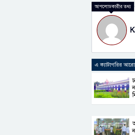
আপলোডকারীর তথ্য
K
এ ক্যাটাগরির আর
ঢ
ন
ন
ন