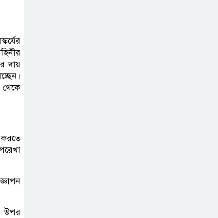
দাখিল গণিত
পরীক্ষার প্রশ্ন ২০২৫
্কর্যের
াহিনীর
র দায়
এসএসসি ইংরেজি
চ্ছেন।
শ থেকে
২য় পত্র প্রশ্ন ২০২৫ |
SSC English‌
2nd paper Question
গ করতে
ন্যাশনাল
ুপরেখা
ইউনিভার্সিটি নোটিশ
| National
জ্ঞাপন
University Notice board
জান্নাত তোহার
ের উপর