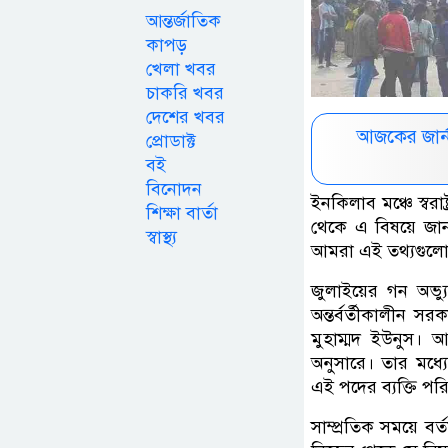
আন্তর্জাতিক
কাপড়
খেলা খবর
চাকরি খবর
দেশের খবর
আজকের জার্
প্রোডাক্ট
বই
বিনোদন
ইনকিলাব মঞ্চে স্বর
শিক্ষা বার্তা
থেকে এ বিষয়ে জান
স্বাস্থ্য
আমরা এই তথ্যগুলো
জুলাইয়ের গন অভ
অন্তর্বর্তীকালীন 
মুহাম্মদ ইউনুস।
অনুসারে। তার মধ্যে
এই পদের ব্যক্তি পর
সাম্প্রতিক সময়ে 