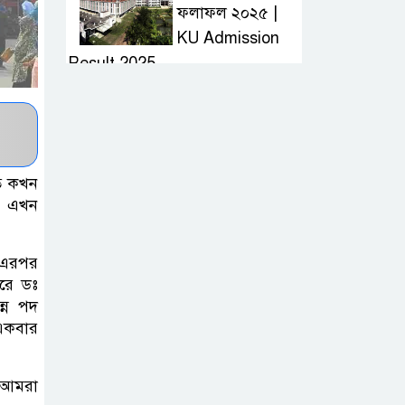
ফলাফল ২০২৫ |
KU Admission
Result 2025
দ্রুত হাই প্রেসার
কমানোর উপায় কি
লত কখন
আজকের দাখিল
ুন এখন
পরীক্ষার প্রশ্ন ২০২৫
| Today Dakhil
 এরপর
Exam Question
করে ডঃ
্ন পদ
খুবি সি ইউনিট ভর্তি
 একবার
পরীক্ষার প্রশ্ন ২০২৫
| KU C Unit
ন আমরা
Admission Question