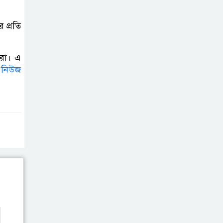
ভাইরাল ভিডিও |
Jannat Toha
 প্রতি
Video viral
তারা। এ
ই
নিউজ