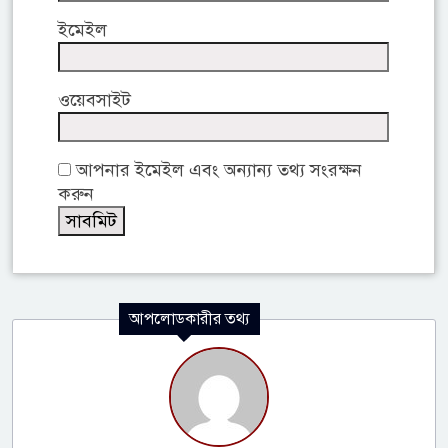
ইমেইল
ওয়েবসাইট
আপনার ইমেইল এবং অন্যান্য তথ্য সংরক্ষন
করুন
আপলোডকারীর তথ্য