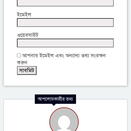
ইমেইল
ওয়েবসাইট
আপনার ইমেইল এবং অন্যান্য তথ্য সংরক্ষন
করুন
আপলোডকারীর তথ্য