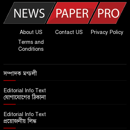
খুবি সি ইউনিট ভর্তি পরীক্ষার প্রশ্ন
২০২৫ | KU C Unit Admission
Question
About US
Contact US
Privacy Policy
Terms and
দাখিল গণিত পরীক্ষার প্রশ্ন ২০২৫
Conditions
এসএসসি ইংরেজি ২য় পত্র প্রশ্ন
সম্পাদক মন্ডলী
২০২৫ | SSC English‌ 2nd
paper Question
Editorial Info Text
যোগাযোগের ঠিকানা
ন্যাশনাল ইউনিভার্সিটি নোটিশ |
National University Notice
Editorial Info Text
board
প্রয়োজনীয় লিঙ্ক