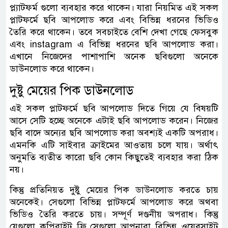
প্ল্যাটফর্ম গুলো ব্যবহার করে থাকেন। যারা নিয়মিত এই সকল
প্লাটফর্মে ছবি আপলোড করে এবং বিভিন্ন ধরনের ভিডিও
তৈরি করে থাকেন। তবে সবচাইতে বেশি দেখা গেছে ফেসবুক
এবং instagram এ বিভিন্ন ধরনের ছবি আপলোড করা।
এখানে নিজেদের পাশাপাশি অনেক ছবিগুলো অনেকে
ডাউনলোড করে থাকেন।
দুষ্টু মেয়ের পিক ডাউনলোড
এই সকল প্লাটফর্মে ছবি আপলোড দিতে গিয়ে যে বিষয়টি
আসে সেটি হচ্ছে অনেকে এটাই ছবি আপলোড করেন। নিজের
ছবি বাদে অন্যের ছবি আপলোড করা অবশ্যই একটি অপরাধ।
এমনকি এটি সাইবার ক্রাইমের আওতায় চলে যায়। অর্থাৎ
অনুমতি ব্যতীত কারো ছবি কোন কিছুতেই ব্যবহার করা ঠিক
নয়।
কিন্তু প্রতিনিয়ত দুষ্টু মেয়ের পিক ডাউনলোড করতে চায়
অনেকেই। সেগুলো বিভিন্ন প্লাটফর্মে আপলোড করে অথবা
ভিডিও তৈরি করতে চায়। সম্পূর্ণ দণ্ডনীয় অপরাধ। কিন্তু
যেগুলো কপিরাইট ফ্রি সেগুলো আপনারা বিভিন্ন ওয়েবসাইট