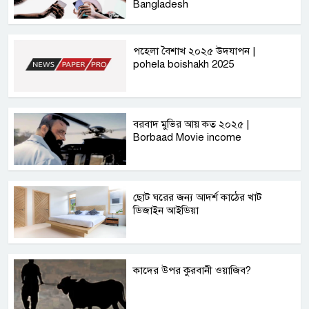
Bangladesh
পহেলা বৈশাখ ২০২৫ উদযাপন |
pohela boishakh 2025
বরবাদ মুভির আয় কত ২০২৫ |
Borbaad Movie income
ছোট ঘরের জন্য আদর্শ কাঠের খাট
ডিজাইন আইডিয়া
কাদের উপর কুরবানী ওয়াজিব?