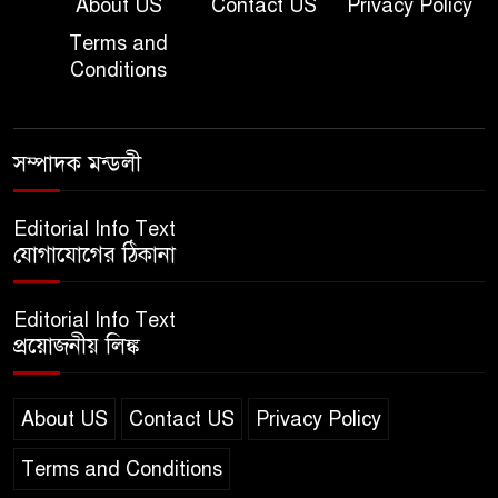
About US
Contact US
Privacy Policy
Terms and
দাখিল গণিত পরীক্ষার প্রশ্ন ২০২৫
Conditions
এসএসসি ইংরেজি ২য় পত্র প্রশ্ন
সম্পাদক মন্ডলী
২০২৫ | SSC English‌ 2nd
paper Question
Editorial Info Text
যোগাযোগের ঠিকানা
ন্যাশনাল ইউনিভার্সিটি নোটিশ |
National University Notice
Editorial Info Text
board
প্রয়োজনীয় লিঙ্ক
জান্নাত তোহার ভাইরাল ভিডিও |
Jannat Toha Video viral
About US
Contact US
Privacy Policy
Terms and Conditions