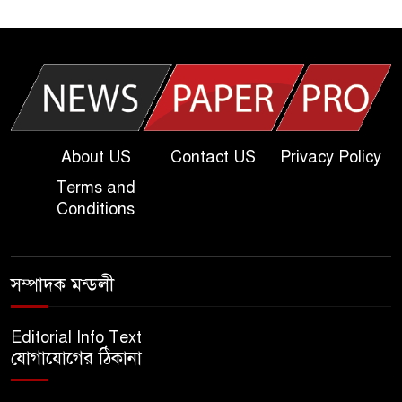
আজকের দাখিল পরীক্ষার প্রশ্ন ২০২৫
| Today Dakhil Exam
Question
খুবি সি ইউনিট ভর্তি পরীক্ষার প্রশ্ন
২০২৫ | KU C Unit Admission
Question
About US
Contact US
Privacy Policy
Terms and
দাখিল গণিত পরীক্ষার প্রশ্ন ২০২৫
Conditions
এসএসসি ইংরেজি ২য় পত্র প্রশ্ন
সম্পাদক মন্ডলী
২০২৫ | SSC English‌ 2nd
paper Question
Editorial Info Text
যোগাযোগের ঠিকানা
ন্যাশনাল ইউনিভার্সিটি নোটিশ |
National University Notice