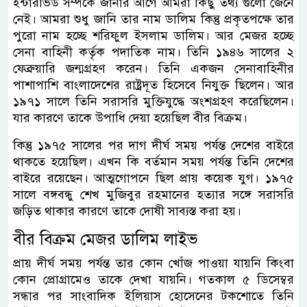
ইন্টারভিউ সম্পর্কে জানার আগে আমরা কিছু তথ্য গুলো জেনে
নেই। আমরা শুধু জানি তার নাম ডালিম কিন্তু প্রকৃতপক্ষে তার
পুরো নাম হচ্ছে শরিফুল ইসলাম ডালিম। আর মেজর হচ্ছে
সেনা বাহিনী কর্তৃক পদাতিক নাম। তিনি ১৯৪৬ সালের ২
ফেব্রুয়ারি জন্মগ্রহণ করেন। তিনি একজন সেনাবাহিনীর
পাশাপাশি বাংলাদেশের রাষ্ট্রদূত হিসেবে নিযুক্ত ছিলেন। আর
১৯৭১ সালে তিনি সরাসরি মুক্তিযুদ্ধে অংশগ্রহণ করেছিলেন।
যার কারণে তাকে উপাধি দেয়া হয়েছিল বীর বিক্রম।
কিন্তু ১৯৭৫ সালের পর দাগ দীর্ঘ সময় পর্যন্ত দেশের বাইরে
থাকতে হয়েছিল। এখন কি বর্তমান সময় পর্যন্ত তিনি দেশের
বাইরে রয়েছেন। আত্মগোপনে ছিল প্রায় কয়েক যুগ। ১৯৭৫
সালে বঙ্গবন্ধু শেখ মুজিবুর রহমানের হত্যার সঙ্গে সরাসরি
জড়িত থাকার কারণে তাকে দোষী সাব্যস্ত করা হয়।
বীর বিক্রম মেজর ডালিম লাইভ
প্রায় দীর্ঘ সময় পর্যন্ত তার কোন খোঁজ পাওয়া যায়নি কিংবা
কোন প্রোগ্রামেও তাকে দেখা যায়নি। গতকাল ৫ ডিসেম্বর
সন্ধার পর সাংবাদিক ইলিয়াস হোসেনের টকশোতে তিনি