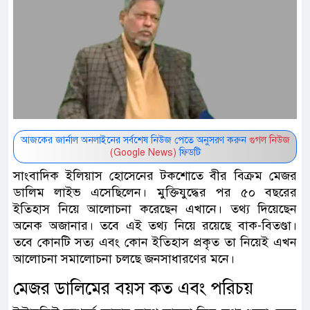
আজকের জার্নাল অনলাইনের সর্বশেষ নিউজ পেতে অনুসরণ করুন
গুগল নিউজ
(Google News)
ফিডটি
সাংবাদিক ইলিয়াস হোসেনের টকশোতে বীর বিক্রম মেজর
ডালিম লাইভ এসেছিলেন। মুক্তিযুদ্ধের পর ৫০ বছরের
ইতিহাস নিয়ে আলোচনা করেছেন এখানে। তথ্য দিয়েছেন
অনেক অজানার। তবে এই তথ্য নিয়ে রয়েছে বাক-বিতণ্ডা।
তবে কোনটি সত্য এবং কোন ইতিহাস প্রকৃত তা নিয়েই এখন
আলোচনা সমালোচনা চলছে জনসাধারণের মনে।
মেজর ডালিমের বয়স কত এবং পরিচয় ‌