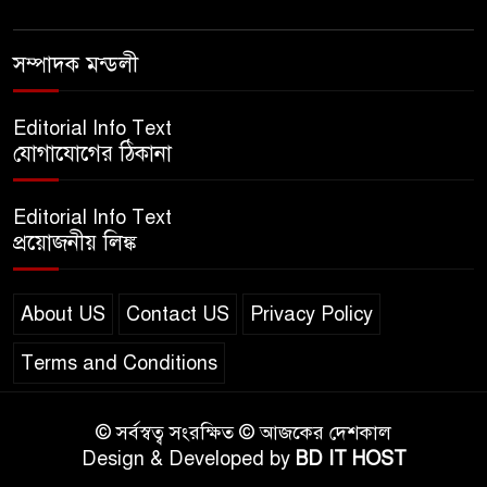
এসএসসি ইংরেজি ২য় পত্র প্রশ্ন
সম্পাদক মন্ডলী
২০২৫ | SSC English‌ 2nd
paper Question
Editorial Info Text
যোগাযোগের ঠিকানা
ন্যাশনাল ইউনিভার্সিটি নোটিশ |
National University Notice
Editorial Info Text
board
প্রয়োজনীয় লিঙ্ক
জান্নাত তোহার ভাইরাল ভিডিও |
Jannat Toha Video viral
About US
Contact US
Privacy Policy
Terms and Conditions
© সর্বস্বত্ব সংরক্ষিত © আজকের দেশকাল
Design & Developed by
BD IT HOST