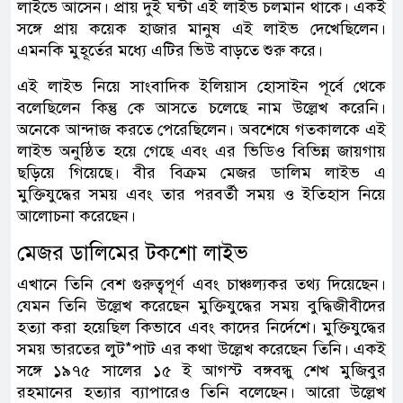
লাইভে আসেন। প্রায় দুই ঘন্টা এই লাইভ চলমান থাকে। একই
সঙ্গে প্রায় কয়েক হাজার মানুষ এই লাইভ দেখেছিলেন।
এমনকি মুহূর্তের মধ্যে এটির ভিউ বাড়তে শুরু করে।
এই লাইভ নিয়ে সাংবাদিক ইলিয়াস হোসাইন পূর্বে থেকে
বলেছিলেন কিন্তু কে আসতে চলেছে নাম উল্লেখ করেনি।
অনেকে আন্দাজ করতে পেরেছিলেন। অবশেষে গতকালকে এই
লাইভ অনুষ্ঠিত হয়ে গেছে এবং এর ভিডিও বিভিন্ন জায়গায়
ছড়িয়ে গিয়েছে। বীর বিক্রম মেজর ডালিম লাইভ এ
মুক্তিযুদ্ধের সময় এবং তার পরবর্তী সময় ও ইতিহাস নিয়ে
আলোচনা করেছেন।
মেজর ডালিমের টকশো লাইভ
এখানে তিনি বেশ গুরুত্বপূর্ণ এবং চাঞ্চল্যকর তথ্য দিয়েছেন।
যেমন তিনি উল্লেখ করেছেন মুক্তিযুদ্ধের সময় বুদ্ধিজীবীদের
হত্যা করা হয়েছিল কিভাবে এবং কাদের নির্দেশে। মুক্তিযুদ্ধের
সময় ভারতের লুট*পাট এর কথা উল্লেখ করেছেন তিনি। একই
সঙ্গে ১৯৭৫ সালের ১৫ ই আগস্ট বঙ্গবন্ধু শেখ মুজিবুর
রহমানের হত্যার ব্যাপারেও তিনি বলেছেন। আরো উল্লেখ